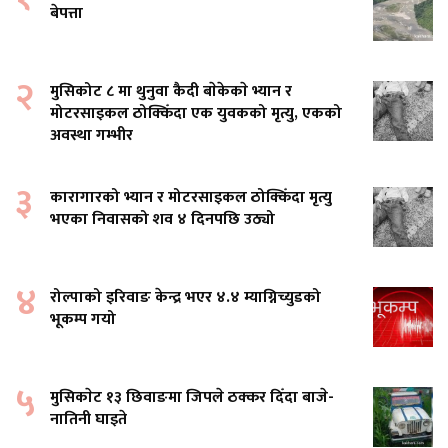
बेपत्ता
२
मुसिकोट ८ मा थुनुवा कैदी बाेकेकाे भ्यान र
मोटरसाइकल ठोक्किँदा एक युवकको मृत्यु, एकको
अवस्था गम्भीर
३
कारागारको भ्यान र मोटरसाइकल ठोक्किँदा मृत्यु
भएका निवासको शव ४ दिनपछि उठ्यो
४
रोल्पाको इरिवाङ केन्द्र भएर ४.४ म्याग्निच्युडको
भूकम्प गयो
५
मुसिकाेट १३ छिवाङमा जिपले ठक्कर दिँदा बाजे-
नातिनी घाइते