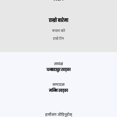
हाम्रो बारेमा
कखरा बारे
हाम्रो टिम
अध्यक्ष
धनबहादुर खड्का
सम्पादक
मनिष खड्का
हामीसंग जोडिनुहोस्