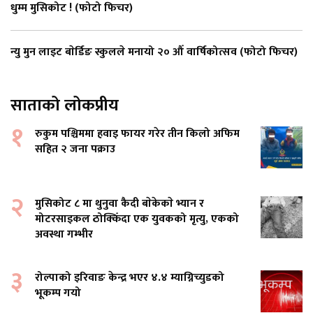
धुम्म मुसिकोट ! (फोटो फिचर)
न्यु मुन लाइट बाेर्डिङ स्कुलले मनायो २० औँ वार्षिकोत्सव (फोटो फिचर)
साताको लोकप्रीय
१
रुकुम पश्चिममा हवाइ फायर गरेर तीन किलो अफिम
सहित २ जना पक्राउ
२
मुसिकोट ८ मा थुनुवा कैदी बाेकेकाे भ्यान र
मोटरसाइकल ठोक्किँदा एक युवकको मृत्यु, एकको
अवस्था गम्भीर
३
रोल्पाको इरिवाङ केन्द्र भएर ४.४ म्याग्निच्युडको
भूकम्प गयो