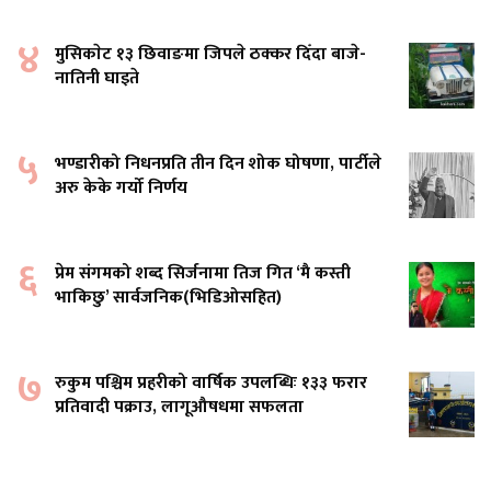
४
मुसिकाेट १३ छिवाङमा जिपले ठक्कर दिँदा बाजे-
नातिनी घाइते
५
भण्डारीको निधनप्रति तीन दिन शोक घोषणा, पार्टीले
अरु केके गर्यो निर्णय
६
प्रेम संगमको शब्द सिर्जनामा तिज गित ‘मै कस्ती
भाकिछु’ सार्वजनिक(भिडिओसहित)
७
रुकुम पश्चिम प्रहरीको वार्षिक उपलब्धिः १३३ फरार
प्रतिवादी पक्राउ, लागूऔषधमा सफलता