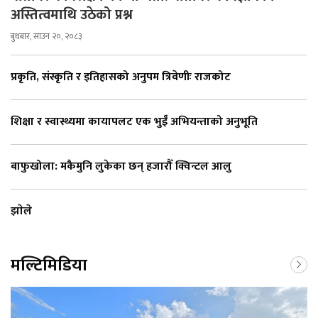
अस्तित्वमाथि उठेको प्रश्न
बुधबार, साउन २०, २०८३
प्रकृति, संस्कृति र इतिहासको अनुपम त्रिवेणीः राजकोट
शिक्षा र स्वास्थ्यमा कायापलट एक भुईँ अभियन्ताको अनुभूति
बाफुखोला: मकैमुनि लुकेका छन् हजारौँ क्विन्टल आलु
झाेले
मल्टिमिडिया