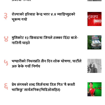
३
रोल्पाको इरिवाङ केन्द्र भएर ४.४ म्याग्निच्युडको
भूकम्प गयो
४
मुसिकाेट १३ छिवाङमा जिपले ठक्कर दिँदा बाजे-
नातिनी घाइते
५
भण्डारीको निधनप्रति तीन दिन शोक घोषणा, पार्टीले
अरु केके गर्यो निर्णय
६
प्रेम संगमको शब्द सिर्जनामा तिज गित ‘मै कस्ती
भाकिछु’ सार्वजनिक(भिडिओसहित)