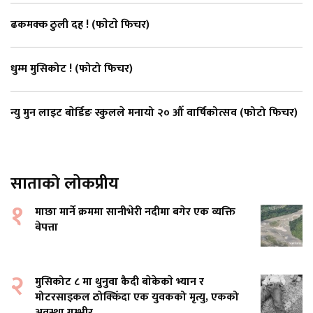
ढकमक्क ठुली दह ! (फाेटाे फिचर)
धुम्म मुसिकोट ! (फोटो फिचर)
न्यु मुन लाइट बाेर्डिङ स्कुलले मनायो २० औँ वार्षिकोत्सव (फोटो फिचर)
साताको लोकप्रीय
१
माछा मार्ने क्रममा सानीभेरी नदीमा बगेर एक व्यक्ति
बेपत्ता
२
मुसिकोट ८ मा थुनुवा कैदी बाेकेकाे भ्यान र
मोटरसाइकल ठोक्किँदा एक युवकको मृत्यु, एकको
अवस्था गम्भीर