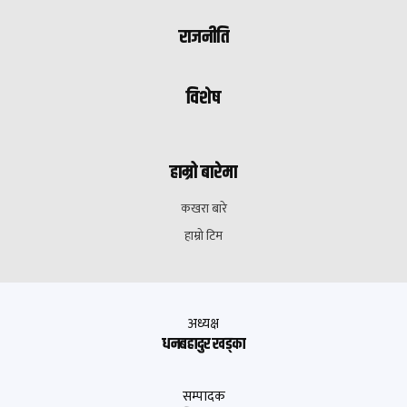
राजनीति
विशेष
हाम्रो बारेमा
कखरा बारे
हाम्रो टिम
अध्यक्ष
धनबहादुर खड्का
सम्पादक