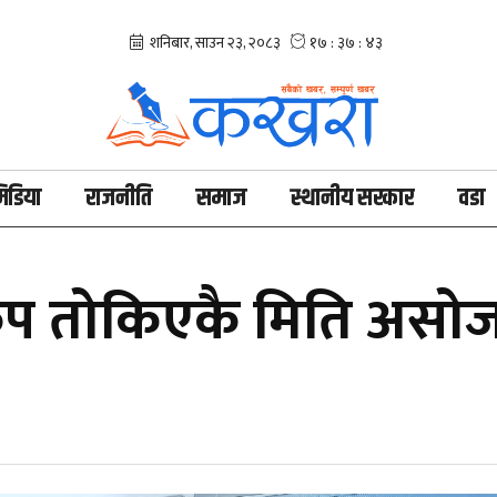
िडिया
राजनीति
समाज
स्थानीय सरकार
वडा
प तोकिएकै मिति असोज 