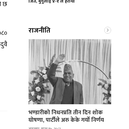
जित, मुगुलाई ४-१ ले हरायो
ो छ
राजनीति
२०८०
ुवै
भण्डारीको निधनप्रति तीन दिन शोक
घोषणा, पार्टीले अरु केके गर्यो निर्णय
आइतबार, साउन १७, २०८३