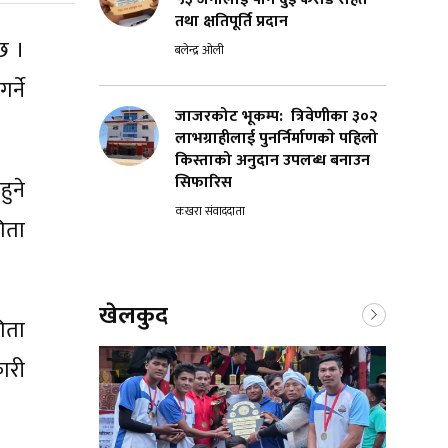
तथा क्षतिपूर्ति प्रदान
छ ।
बलेन्द्र ओली
्ने
जाजरकोट भूकम्प: त्रिवेणीका ३०२
लाभग्राहीलाई पुनर्निर्माणकाे पहिलो
किस्ताको अनुदान उपलब्ध बनाउन
सिफारिस
ुने
कखरा संवाददाता
िता
खेलकुद
िता
ारी