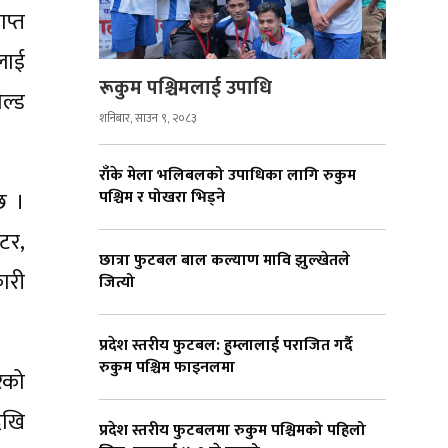
ाप्त
मलाई
रूकुम पश्चिमलाई उपाधि
िल्ड
शनिबार, साउन ९, २०८३
राँके मेला भलिबलको उपाधिका लागि रुकुम
छ ।
पश्चिम र पोखरा भिड्ने
ेटर,
छात्रा फुटबल बाल कल्याण मावि झुल्खेतले
कारी
जित्यो
प्रदेश स्तरीय फुटबल: हुम्लालाई पराजित गर्दै
रुकुम पश्चिम फाइनलमा
ेको
ेखि
प्रदेश स्तरीय फुटबलमा रुकुम पश्चिमको पहिलो