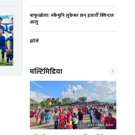
बाफुखोला: मकैमुनि लुकेका छन् हजारौँ क्विन्टल
आलु
झाेले
मल्टिमिडिया