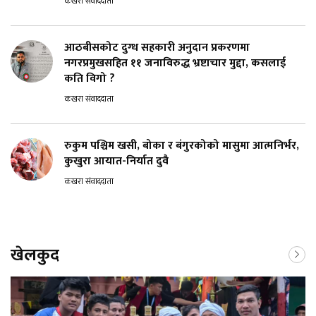
कखरा संवाददाता
आठबीसकोट दुग्ध सहकारी अनुदान प्रकरणमा
नगरप्रमुखसहित ११ जनाविरुद्ध भ्रष्टाचार मुद्दा, कसलाई
कति विगो ?
कखरा संवाददाता
रुकुम पश्चिम खसी, बोका र बंगुरकोको मासुमा आत्मनिर्भर,
कुखुरा आयात-निर्यात दुवै
कखरा संवाददाता
खेलकुद