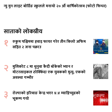
न्यु मुन लाइट बाेर्डिङ स्कुलले मनायो २० औँ वार्षिकोत्सव (फोटो फिचर)
साताको लोकप्रीय
१
रुकुम पश्चिममा हवाइ फायर गरेर तीन किलो अफिम
सहित २ जना पक्राउ
२
मुसिकोट ८ मा थुनुवा कैदी बाेकेकाे भ्यान र
मोटरसाइकल ठोक्किँदा एक युवकको मृत्यु, एकको
अवस्था गम्भीर
३
रोल्पाको इरिवाङ केन्द्र भएर ४.४ म्याग्निच्युडको
भूकम्प गयो