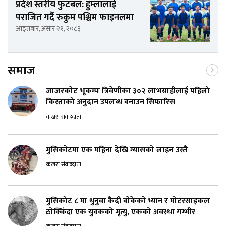
प्रदेश स्तरीय फुटबल: हुम्लालाई
पराजित गर्दै रुकुम पश्चिम फाइनलमा
आइतबार, असार २१, २०८३
समाज
जाजरकाेट भूकम्पः त्रिवेणीका ३०२ लाभग्राहीलाई पहिलो
किस्ताको अनुदान उपलब्ध बनाउन सिफारिस
कखरा संवाददाता
मुसिकाेटमा एक महिना देखि ग्यासको लाइन उस्तै
कखरा संवाददाता
मुसिकोट ८ मा थुनुवा कैदी बाेकेकाे भ्यान र मोटरसाइकल
ठोक्किँदा एक युवकको मृत्यु, एकको अवस्था गम्भीर