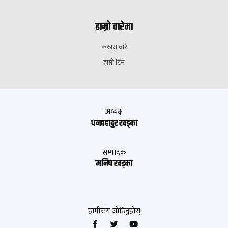
हाम्रो बारेमा
कखरा बारे
हाम्रो टिम
अध्यक्ष
धनबहादुर खड्का
सम्पादक
मनिष खड्का
हामीसंग जोडिनुहोस्