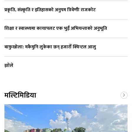
प्रकृति, संस्कृति र इतिहासको अनुपम त्रिवेणीः राजकोट
शिक्षा र स्वास्थ्यमा कायापलट एक भुईँ अभियन्ताको अनुभूति
बाफुखोला: मकैमुनि लुकेका छन् हजारौँ क्विन्टल आलु
झाेले
मल्टिमिडिया