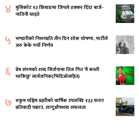
४
मुसिकाेट १३ छिवाङमा जिपले ठक्कर दिँदा बाजे-
नातिनी घाइते
५
भण्डारीको निधनप्रति तीन दिन शोक घोषणा, पार्टीले
अरु केके गर्यो निर्णय
६
प्रेम संगमको शब्द सिर्जनामा तिज गित ‘मै कस्ती
भाकिछु’ सार्वजनिक(भिडिओसहित)
७
रुकुम पश्चिम प्रहरीको वार्षिक उपलब्धिः १३३ फरार
प्रतिवादी पक्राउ, लागूऔषधमा सफलता