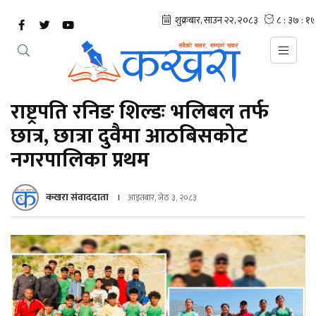
राष्ट्रपति रनिङ शिल्डः भलिबल तर्फ
छात्र, छात्रा दुवैमा आठबिसकोट
नगरपालिका प्रथम
कखरा संवाददाता
आइतबार, जेठ ३, २०८३