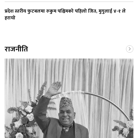
प्रदेश स्तरीय फुटबलमा रुकुम पश्चिमको पहिलो जित, मुगुलाई ४-१ ले
हरायो
राजनीति