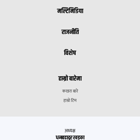
मल्टिमिडिया
राजनीति
विशेष
हाम्रो बारेमा
कखरा बारे
हाम्रो टिम
अध्यक्ष
धनबहादुर खड्का