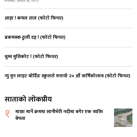
मंगलबार, असोज २१, २०८२
आहा ! कमल ताल (फाेटाे फिचर)
ढकमक्क ठुली दह ! (फाेटाे फिचर)
धुम्म मुसिकोट ! (फोटो फिचर)
न्यु मुन लाइट बाेर्डिङ स्कुलले मनायो २० औँ वार्षिकोत्सव (फोटो फिचर)
साताको लोकप्रीय
१
माछा मार्ने क्रममा सानीभेरी नदीमा बगेर एक व्यक्ति
बेपत्ता