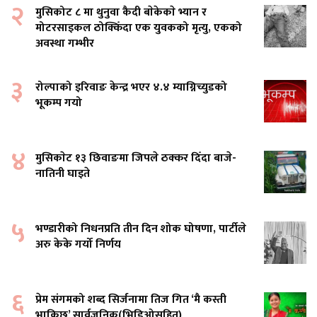
२
मुसिकोट ८ मा थुनुवा कैदी बाेकेकाे भ्यान र
मोटरसाइकल ठोक्किँदा एक युवकको मृत्यु, एकको
अवस्था गम्भीर
३
रोल्पाको इरिवाङ केन्द्र भएर ४.४ म्याग्निच्युडको
भूकम्प गयो
४
मुसिकाेट १३ छिवाङमा जिपले ठक्कर दिँदा बाजे-
नातिनी घाइते
५
भण्डारीको निधनप्रति तीन दिन शोक घोषणा, पार्टीले
अरु केके गर्यो निर्णय
६
प्रेम संगमको शब्द सिर्जनामा तिज गित ‘मै कस्ती
भाकिछु’ सार्वजनिक(भिडिओसहित)