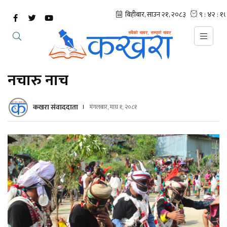
नचारु नाच
कखरा संवाददाता
मंगलबार, माघ १, २०८१