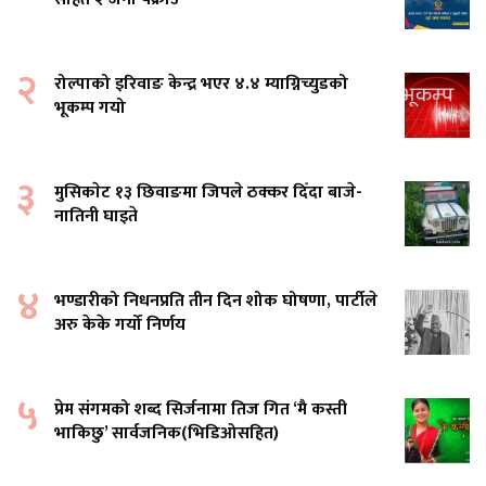
२
रोल्पाको इरिवाङ केन्द्र भएर ४.४ म्याग्निच्युडको
भूकम्प गयो
३
मुसिकाेट १३ छिवाङमा जिपले ठक्कर दिँदा बाजे-
नातिनी घाइते
४
भण्डारीको निधनप्रति तीन दिन शोक घोषणा, पार्टीले
अरु केके गर्यो निर्णय
५
प्रेम संगमको शब्द सिर्जनामा तिज गित ‘मै कस्ती
भाकिछु’ सार्वजनिक(भिडिओसहित)