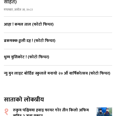
सहित)
मंगलबार, असोज २१, २०८२
आहा ! कमल ताल (फाेटाे फिचर)
ढकमक्क ठुली दह ! (फाेटाे फिचर)
धुम्म मुसिकोट ! (फोटो फिचर)
न्यु मुन लाइट बाेर्डिङ स्कुलले मनायो २० औँ वार्षिकोत्सव (फोटो फिचर)
साताको लोकप्रीय
१
रुकुम पश्चिममा हवाइ फायर गरेर तीन किलो अफिम
सहित २ जना पक्राउ