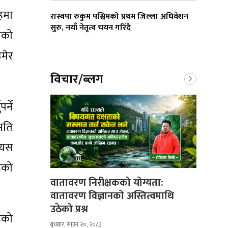
तहमा
रास्वपा रुकुम पश्चिमको प्रथम जिल्ला अधिवेशन
सुरु, नयाँ नेतृत्व चयन गरिँदै
चको
उमेर
विचार/ब्लग
र्ने
मति
 यस
ेको
वातावरण निरीक्षकको योग्यता:
वातावरण विज्ञानको अस्तित्वमाथि
उठेको प्रश्न
ेको
बुधबार, साउन २०, २०८३