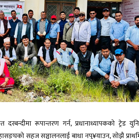
दरबन्दीमा रूपान्तरण गर्न, प्रधानाध्यापकको ट्रेड युन
महासङ्घको सहज सञ्चालनलाई बाधा नपु¥याउन, सोझै प्राथ