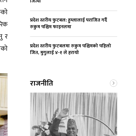
ेतन
जित्यो
षकको
प्रदेश स्तरीय फुटबल: हुम्लालाई पराजित गर्दै
रिक
रुकुम पश्चिम फाइनलमा
ु र
प्रदेश स्तरीय फुटबलमा रुकुम पश्चिमको पहिलो
एको
जित, मुगुलाई ४-१ ले हरायो
राजनीति