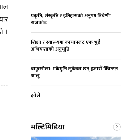
पाल
प्रकृति, संस्कृति र इतिहासको अनुपम त्रिवेणीः
यार
राजकोट
ो ।
शिक्षा र स्वास्थ्यमा कायापलट एक भुईँ
अभियन्ताको अनुभूति
बाफुखोला: मकैमुनि लुकेका छन् हजारौँ क्विन्टल
आलु
झाेले
मल्टिमिडिया