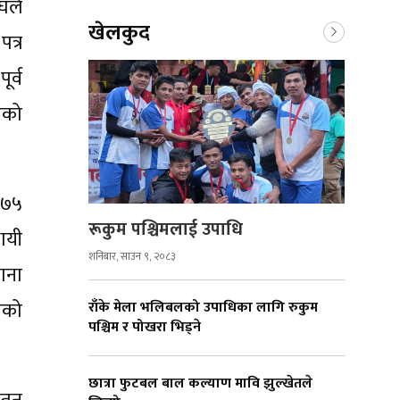
घले
खेलकुद
त्र
र्व
ेको
 ७५
रूकुम पश्चिमलाई उपाधि
ायी
शनिबार, साउन ९, २०८३
णना
िको
राँके मेला भलिबलको उपाधिका लागि रुकुम
पश्चिम र पोखरा भिड्ने
छात्रा फुटबल बाल कल्याण मावि झुल्खेतले