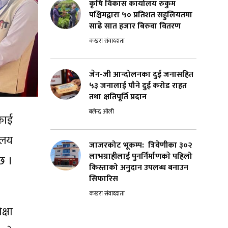
कृषि विकास कार्यालय रुकुम
पश्चिमद्वारा ५० प्रतिशत सहुलियतमा
साढे सात हजार बिरुवा वितरण
कखरा संवाददाता
जेन-जी आन्दोलनका दुई जनासहित
५३ जनालाई पौने दुई करोड राहत
तथा क्षतिपूर्ति प्रदान
बलेन्द्र ओली
काई
ालय
जाजरकोट भूकम्प: त्रिवेणीका ३०२
लाभग्राहीलाई पुनर्निर्माणकाे पहिलो
छ ।
किस्ताको अनुदान उपलब्ध बनाउन
सिफारिस
कखरा संवाददाता
्षा