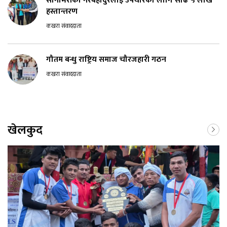
सानीभेरीका नरबहादुरलाई उपचारका लागि साढे ५ लाख
हस्तान्तरण
कखरा संवाददाता
गौतम बन्धु राष्ट्रिय समाज चौरजहारी गठन
कखरा संवाददाता
खेलकुद