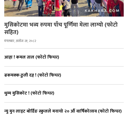
मुसिकोटमा भव्य रुपमा पाँच पूर्णिमा मेला लाग्यो (फोटो
सहित)
मंगलबार, असोज २१, २०८२
आहा ! कमल ताल (फाेटाे फिचर)
ढकमक्क ठुली दह ! (फाेटाे फिचर)
धुम्म मुसिकोट ! (फोटो फिचर)
न्यु मुन लाइट बाेर्डिङ स्कुलले मनायो २० औँ वार्षिकोत्सव (फोटो फिचर)