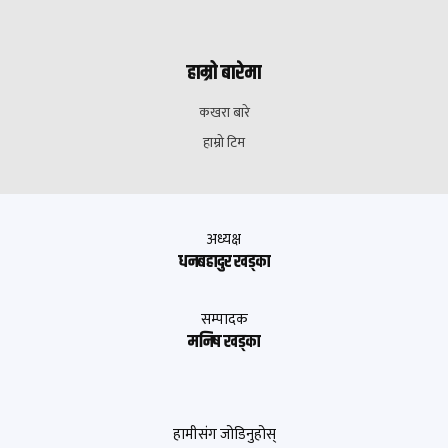
हाम्रो बारेमा
कखरा बारे
हाम्रो टिम
अध्यक्ष
धनबहादुर खड्का
सम्पादक
मनिष खड्का
हामीसंग जोडिनुहोस्