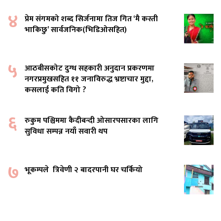
४
प्रेम संगमको शब्द सिर्जनामा तिज गित ‘मै कस्ती
भाकिछु’ सार्वजनिक(भिडिओसहित)
५
आठबीसकोट दुग्ध सहकारी अनुदान प्रकरणमा
नगरप्रमुखसहित ११ जनाविरुद्ध भ्रष्टाचार मुद्दा,
कसलाई कति विगो ?
६
रुकुम पश्चिममा कैदीबन्दी ओसारपसारका लागि
सुविधा सम्पन्न नयाँ सवारी थप
७
भूकम्पले त्रिवेणी २ बादरपानी घर चर्कियो