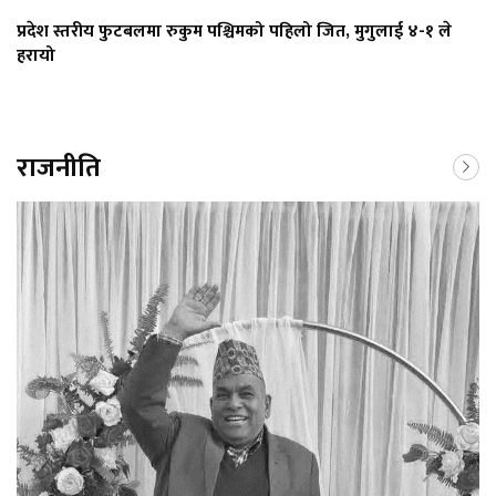
प्रदेश स्तरीय फुटबलमा रुकुम पश्चिमको पहिलो जित, मुगुलाई ४-१ ले
हरायो
राजनीति