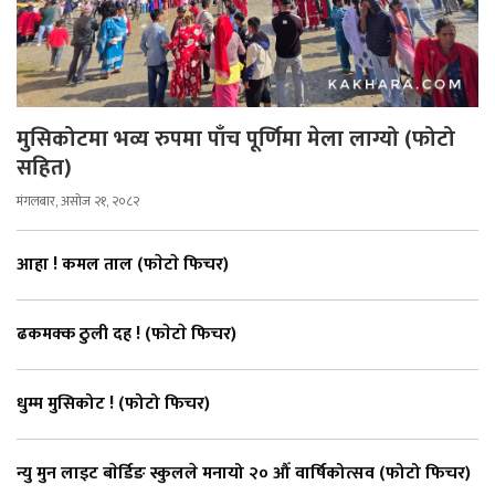
मुसिकोटमा भव्य रुपमा पाँच पूर्णिमा मेला लाग्यो (फोटो
सहित)
मंगलबार, असोज २१, २०८२
आहा ! कमल ताल (फाेटाे फिचर)
ढकमक्क ठुली दह ! (फाेटाे फिचर)
धुम्म मुसिकोट ! (फोटो फिचर)
न्यु मुन लाइट बाेर्डिङ स्कुलले मनायो २० औँ वार्षिकोत्सव (फोटो फिचर)