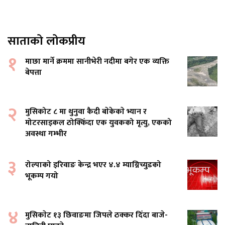
साताको लोकप्रीय
१
माछा मार्ने क्रममा सानीभेरी नदीमा बगेर एक व्यक्ति
बेपत्ता
२
मुसिकोट ८ मा थुनुवा कैदी बाेकेकाे भ्यान र
मोटरसाइकल ठोक्किँदा एक युवकको मृत्यु, एकको
अवस्था गम्भीर
३
रोल्पाको इरिवाङ केन्द्र भएर ४.४ म्याग्निच्युडको
भूकम्प गयो
४
मुसिकाेट १३ छिवाङमा जिपले ठक्कर दिँदा बाजे-