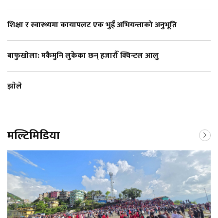
शिक्षा र स्वास्थ्यमा कायापलट एक भुईँ अभियन्ताको अनुभूति
बाफुखोला: मकैमुनि लुकेका छन् हजारौँ क्विन्टल आलु
झाेले
मल्टिमिडिया