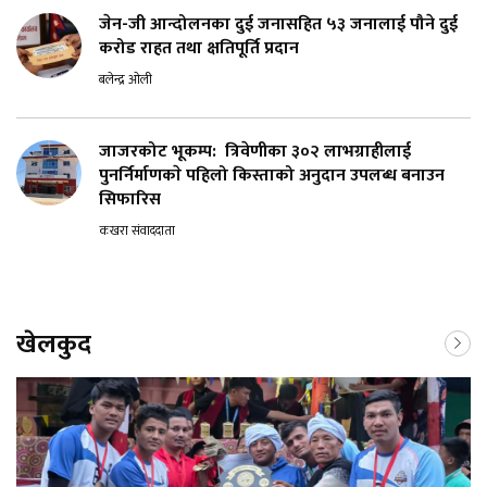
जेन-जी आन्दोलनका दुई जनासहित ५३ जनालाई पौने दुई
करोड राहत तथा क्षतिपूर्ति प्रदान
बलेन्द्र ओली
जाजरकोट भूकम्प: त्रिवेणीका ३०२ लाभग्राहीलाई
पुनर्निर्माणकाे पहिलो किस्ताको अनुदान उपलब्ध बनाउन
सिफारिस
कखरा संवाददाता
खेलकुद