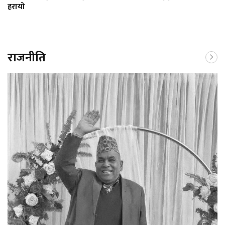
हरायो
राजनीति