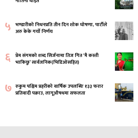
नातिनी घाइते
५
भण्डारीको निधनप्रति तीन दिन शोक घोषणा, पार्टीले
अरु केके गर्यो निर्णय
६
प्रेम संगमको शब्द सिर्जनामा तिज गित ‘मै कस्ती
भाकिछु’ सार्वजनिक(भिडिओसहित)
७
रुकुम पश्चिम प्रहरीको वार्षिक उपलब्धिः १३३ फरार
प्रतिवादी पक्राउ, लागूऔषधमा सफलता