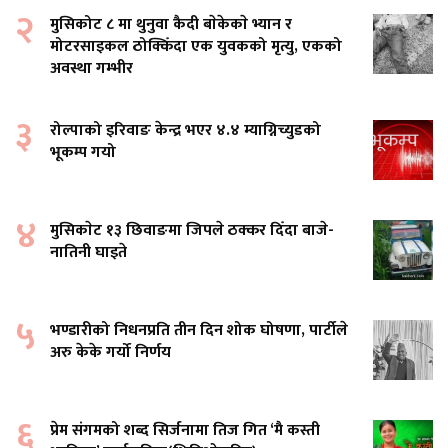
२
मुसिकोट ८ मा थुनुवा कैदी बाेकेकाे भ्यान र
मोटरसाइकल ठोक्किँदा एक युवकको मृत्यु, एकको
अवस्था गम्भीर
३
रोल्पाको इरिवाङ केन्द्र भएर ४.४ म्याग्निच्युडको
भूकम्प गयो
४
मुसिकाेट १३ छिवाङमा जिपले ठक्कर दिँदा बाजे-
नातिनी घाइते
५
भण्डारीको निधनप्रति तीन दिन शोक घोषणा, पार्टीले
अरु केके गर्यो निर्णय
६
प्रेम संगमको शब्द सिर्जनामा तिज गित ‘मै कस्ती