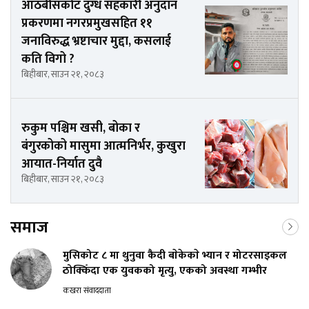
आठबीसकोट दुग्ध सहकारी अनुदान
प्रकरणमा नगरप्रमुखसहित ११
जनाविरुद्ध भ्रष्टाचार मुद्दा, कसलाई
कति विगो ?
बिहीबार, साउन २१, २०८३
रुकुम पश्चिम खसी, बोका र
बंगुरकोको मासुमा आत्मनिर्भर, कुखुरा
आयात-निर्यात दुवै
बिहीबार, साउन २१, २०८३
समाज
मुसिकोट ८ मा थुनुवा कैदी बाेकेकाे भ्यान र मोटरसाइकल
ठोक्किँदा एक युवकको मृत्यु, एकको अवस्था गम्भीर
कखरा संवाददाता