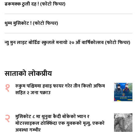
ढकमक्क ठुली दह ! (फाेटाे फिचर)
धुम्म मुसिकोट ! (फोटो फिचर)
न्यु मुन लाइट बाेर्डिङ स्कुलले मनायो २० औँ वार्षिकोत्सव (फोटो फिचर)
साताको लोकप्रीय
१
रुकुम पश्चिममा हवाइ फायर गरेर तीन किलो अफिम
सहित २ जना पक्राउ
२
मुसिकोट ८ मा थुनुवा कैदी बाेकेकाे भ्यान र
मोटरसाइकल ठोक्किँदा एक युवकको मृत्यु, एकको
अवस्था गम्भीर