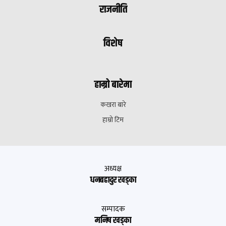
राजनीति
विशेष
हाम्रो बारेमा
कखरा बारे
हाम्रो टिम
अध्यक्ष
धनबहादुर खड्का
सम्पादक
मनिष खड्का