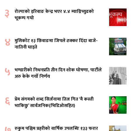
३
रोल्पाको इरिवाङ केन्द्र भएर ४.४ म्याग्निच्युडको
भूकम्प गयो
४
मुसिकाेट १३ छिवाङमा जिपले ठक्कर दिँदा बाजे-
नातिनी घाइते
५
भण्डारीको निधनप्रति तीन दिन शोक घोषणा, पार्टीले
अरु केके गर्यो निर्णय
६
प्रेम संगमको शब्द सिर्जनामा तिज गित ‘मै कस्ती
भाकिछु’ सार्वजनिक(भिडिओसहित)
७
रुकुम पश्चिम प्रहरीको वार्षिक उपलब्धिः १३३ फरार