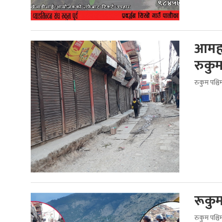
आमहड
रुकुम
रुकुम पश्च
रूकुम
रुकुम पश्च