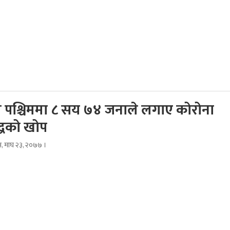
म पश्चिममा ८ सय ७४ जनाले लगाए कोरोना
द्धको खोप
िम, माघ २३, २०७७ ।