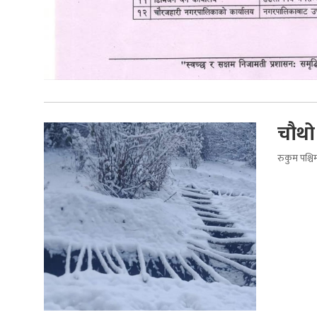
चौथो 
रुकुम पश्च