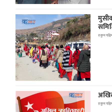
मुसी
समित
रुकुम पश्च
अखिल 
रुकुम पश्च