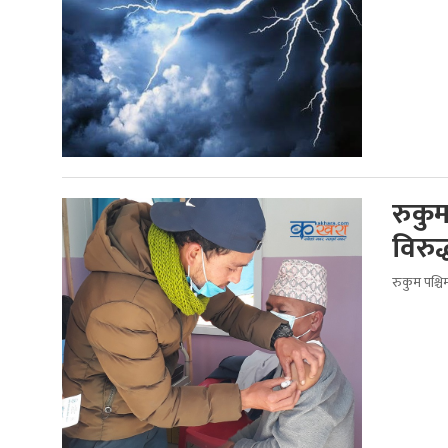
रुकु
विरु
रुकुम पश्च