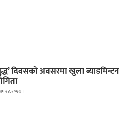
ुद्ध’ दिवसको अवसरमा खुला ब्याडमिन्टन
योगिता
, माघ २४, २०७७ ।