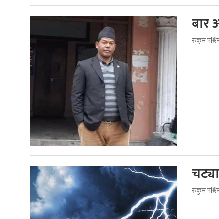
बार 
रुकुम पश्च
चट्या
रुकुम पश्च