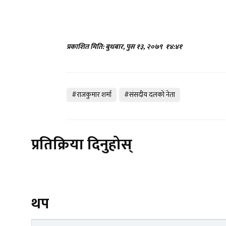
प्रकाशित मिति: बुधबार, पुस १३, २०७९
१४:४१
#राजकुमार शर्मा
#संसदीय दलकाे नेता
प्रतिक्रिया दिनुहोस्
थप