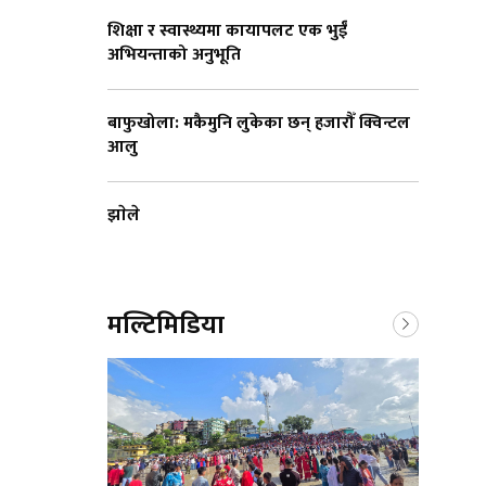
शिक्षा र स्वास्थ्यमा कायापलट एक भुईँ
अभियन्ताको अनुभूति
बाफुखोला: मकैमुनि लुकेका छन् हजारौँ क्विन्टल
आलु
झाेले
मल्टिमिडिया