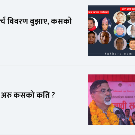
 खर्च विवरण बुझाए, कसको
ाख, अरु कसको कति ?