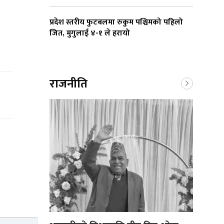
प्रदेश स्तरीय फुटबलमा रुकुम पश्चिमको पहिलो
जित, मुगुलाई ४-१ ले हरायो
राजनीति