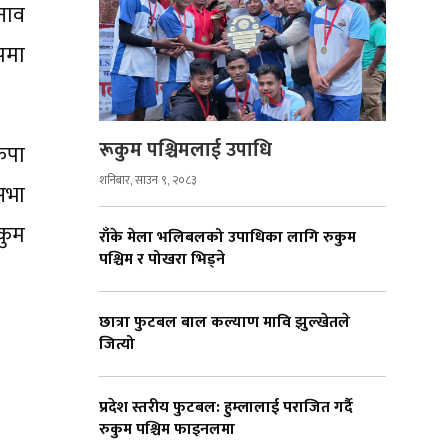
ुनाव
पमा
रूकुम पश्चिमलाई उपाधि
कपा
शनिबार, साउन ९, २०८३
सभा
कुम
राँके मेला भलिबलको उपाधिका लागि रुकुम
पश्चिम र पोखरा भिड्ने
छात्रा फुटबल बाल कल्याण मावि झुल्खेतले
जित्यो
प्रदेश स्तरीय फुटबल: हुम्लालाई पराजित गर्दै
रुकुम पश्चिम फाइनलमा