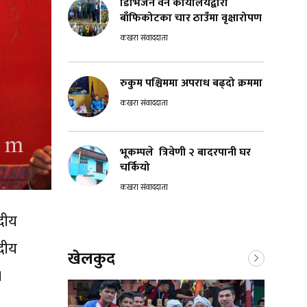
डिभिजन वन कार्यालयद्वारा
बाँफिकोटका चार ठाउँमा वृक्षारोपण
कखरा संवाददाता
रुकुम पश्चिममा अपराध बढ्दो क्रममा
कखरा संवाददाता
भूकम्पले त्रिवेणी २ बादरपानी घर
चर्कियो
कखरा संवाददाता
सदीय
दीय
खेलकुद
 ।