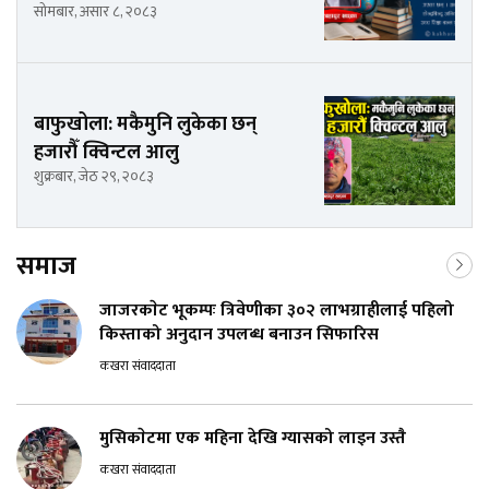
सोमबार, असार ८, २०८३
बाफुखोला: मकैमुनि लुकेका छन्
हजारौँ क्विन्टल आलु
शुक्रबार, जेठ २९, २०८३
समाज
जाजरकाेट भूकम्पः त्रिवेणीका ३०२ लाभग्राहीलाई पहिलो
किस्ताको अनुदान उपलब्ध बनाउन सिफारिस
कखरा संवाददाता
मुसिकाेटमा एक महिना देखि ग्यासको लाइन उस्तै
कखरा संवाददाता