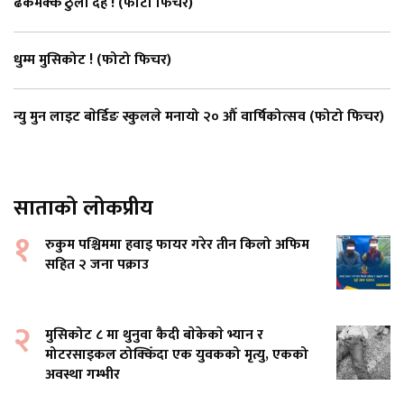
ढकमक्क ठुली दह ! (फाेटाे फिचर)
धुम्म मुसिकोट ! (फोटो फिचर)
न्यु मुन लाइट बाेर्डिङ स्कुलले मनायो २० औँ वार्षिकोत्सव (फोटो फिचर)
साताको लोकप्रीय
१
रुकुम पश्चिममा हवाइ फायर गरेर तीन किलो अफिम
सहित २ जना पक्राउ
२
मुसिकोट ८ मा थुनुवा कैदी बाेकेकाे भ्यान र
मोटरसाइकल ठोक्किँदा एक युवकको मृत्यु, एकको
अवस्था गम्भीर