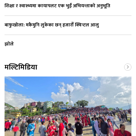
शिक्षा र स्वास्थ्यमा कायापलट एक भुईँ अभियन्ताको अनुभूति
बाफुखोला: मकैमुनि लुकेका छन् हजारौँ क्विन्टल आलु
झाेले
मल्टिमिडिया