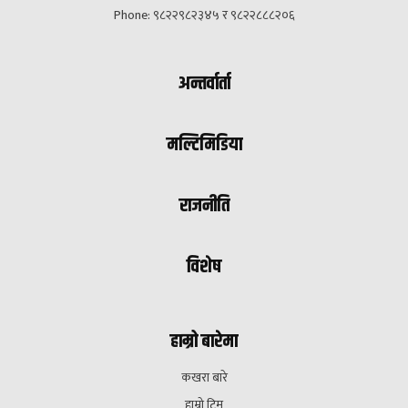
Phone: ९८२२९८२३४५ र ९८२२८८८२०६
अन्तर्वार्ता
मल्टिमिडिया
राजनीति
विशेष
हाम्रो बारेमा
कखरा बारे
हाम्रो टिम