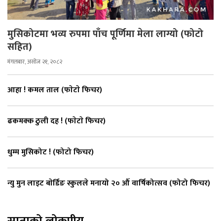
मुसिकोटमा भव्य रुपमा पाँच पूर्णिमा मेला लाग्यो (फोटो
सहित)
मंगलबार, असोज २१, २०८२
आहा ! कमल ताल (फाेटाे फिचर)
ढकमक्क ठुली दह ! (फाेटाे फिचर)
धुम्म मुसिकोट ! (फोटो फिचर)
न्यु मुन लाइट बाेर्डिङ स्कुलले मनायो २० औँ वार्षिकोत्सव (फोटो फिचर)
साताको लोकप्रीय