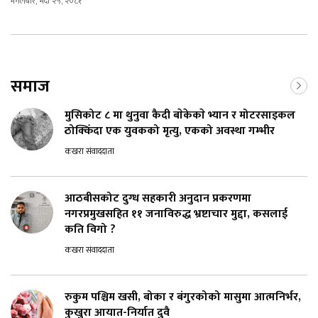
मंगलबार, भदौ २५, २०८१
समाज
मुसिकोट ८ मा थुनुवा कैदी बाेकेकाे भ्यान र मोटरसाइकल
ठोक्किँदा एक युवकको मृत्यु, एकको अवस्था गम्भीर
कखरा संवाददाता
आठबीसकोट दुग्ध सहकारी अनुदान प्रकरणमा
नगरप्रमुखसहित ११ जनाविरुद्ध भ्रष्टाचार मुद्दा, कसलाई
कति विगो ?
कखरा संवाददाता
रुकुम पश्चिम खसी, बोका र बंगुरकोको मासुमा आत्मनिर्भर,
कुखुरा आयात-निर्यात दुवै