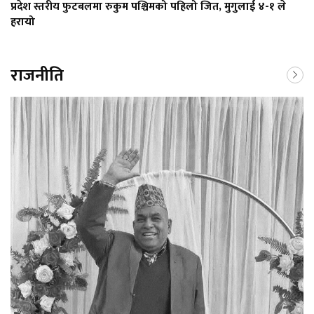
प्रदेश स्तरीय फुटबलमा रुकुम पश्चिमको पहिलो जित, मुगुलाई ४-१ ले
हरायो
राजनीति