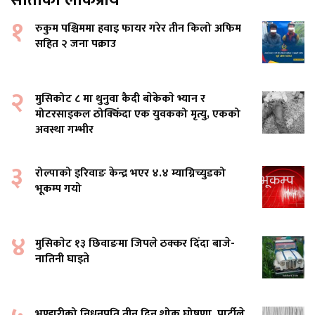
१
रुकुम पश्चिममा हवाइ फायर गरेर तीन किलो अफिम
सहित २ जना पक्राउ
२
मुसिकोट ८ मा थुनुवा कैदी बाेकेकाे भ्यान र
मोटरसाइकल ठोक्किँदा एक युवकको मृत्यु, एकको
अवस्था गम्भीर
३
रोल्पाको इरिवाङ केन्द्र भएर ४.४ म्याग्निच्युडको
भूकम्प गयो
४
मुसिकाेट १३ छिवाङमा जिपले ठक्कर दिँदा बाजे-
नातिनी घाइते
भण्डारीको निधनप्रति तीन दिन शोक घोषणा, पार्टीले