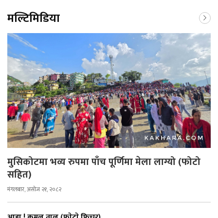
मल्टिमिडिया
मुसिकोटमा भव्य रुपमा पाँच पूर्णिमा मेला लाग्यो (फोटो
सहित)
मंगलबार, असोज २१, २०८२
आहा ! कमल ताल (फाेटाे फिचर)