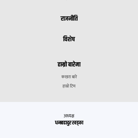
राजनीति
विशेष
हाम्रो बारेमा
कखरा बारे
हाम्रो टिम
अध्यक्ष
धनबहादुर खड्का