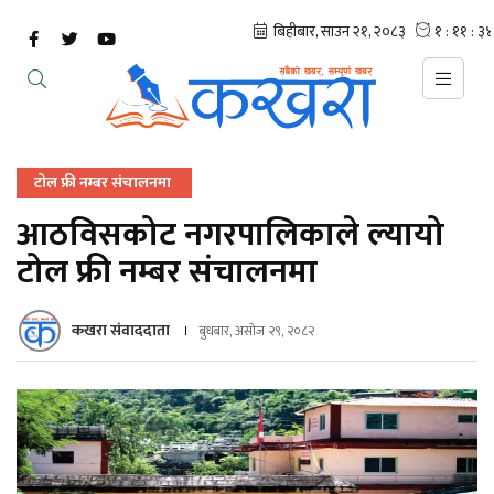
टोल फ्री नम्बर संचालनमा
आठविसकोट नगरपालिकाले ल्यायो
टोल फ्री नम्बर संचालनमा
कखरा संवाददाता
बुधबार, असोज २९, २०८२