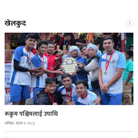
खेलकुद
रूकुम पश्चिमलाई उपाधि
शनिबार, साउन ९, २०८३