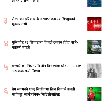
सहित २ जना पक्राउ
३
रोल्पाको इरिवाङ केन्द्र भएर ४.४ म्याग्निच्युडको
भूकम्प गयो
४
मुसिकाेट १३ छिवाङमा जिपले ठक्कर दिँदा बाजे-
नातिनी घाइते
५
भण्डारीको निधनप्रति तीन दिन शोक घोषणा, पार्टीले
अरु केके गर्यो निर्णय
६
प्रेम संगमको शब्द सिर्जनामा तिज गित ‘मै कस्ती
भाकिछु’ सार्वजनिक(भिडिओसहित)