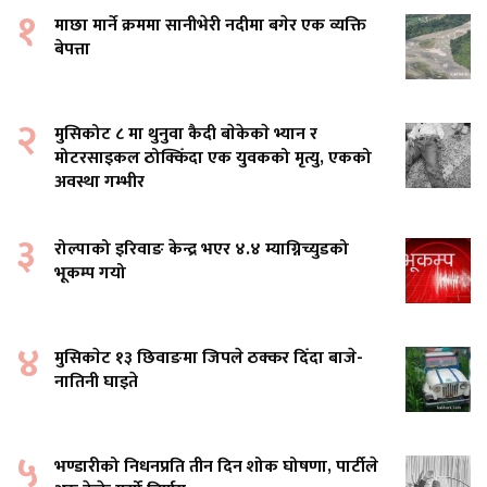
१
माछा मार्ने क्रममा सानीभेरी नदीमा बगेर एक व्यक्ति
बेपत्ता
२
मुसिकोट ८ मा थुनुवा कैदी बाेकेकाे भ्यान र
मोटरसाइकल ठोक्किँदा एक युवकको मृत्यु, एकको
अवस्था गम्भीर
३
रोल्पाको इरिवाङ केन्द्र भएर ४.४ म्याग्निच्युडको
भूकम्प गयो
४
मुसिकाेट १३ छिवाङमा जिपले ठक्कर दिँदा बाजे-
नातिनी घाइते
५
भण्डारीको निधनप्रति तीन दिन शोक घोषणा, पार्टीले