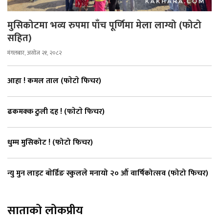
मुसिकोटमा भव्य रुपमा पाँच पूर्णिमा मेला लाग्यो (फोटो
सहित)
मंगलबार, असोज २१, २०८२
आहा ! कमल ताल (फाेटाे फिचर)
ढकमक्क ठुली दह ! (फाेटाे फिचर)
धुम्म मुसिकोट ! (फोटो फिचर)
न्यु मुन लाइट बाेर्डिङ स्कुलले मनायो २० औँ वार्षिकोत्सव (फोटो फिचर)
साताको लोकप्रीय