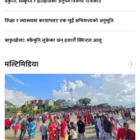
प्रकृति, संस्कृति र इतिहासको अनुपम त्रिवेणीः राजकोट
शिक्षा र स्वास्थ्यमा कायापलट एक भुईँ अभियन्ताको अनुभूति
बाफुखोला: मकैमुनि लुकेका छन् हजारौँ क्विन्टल आलु
मल्टिमिडिया