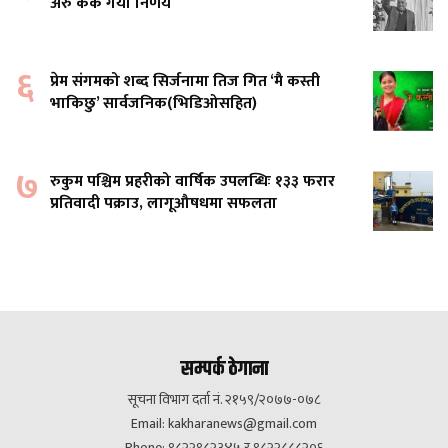
अरु केके गर्यो निर्णय
६
प्रेम संगमको शब्द सिर्जनामा तिज गित ‘मै कस्ती
भाकिछु’ सार्वजनिक(भिडिओसहित)
७
रुकुम पश्चिम प्रहरीको वार्षिक उपलब्धिः १३३ फरार
प्रतिवादी पक्राउ, लागूऔषधमा सफलता
सम्पर्क ठेगाना
सूचना विभाग दर्ता नं. २१५९/२०७७-०७८
Email:
kakharanews@gmail.com
Phone: ९८२२९८२३४५ र ९८२२८८८२०६