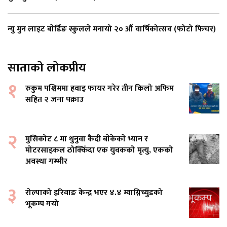
न्यु मुन लाइट बाेर्डिङ स्कुलले मनायो २० औँ वार्षिकोत्सव (फोटो फिचर)
साताको लोकप्रीय
१
रुकुम पश्चिममा हवाइ फायर गरेर तीन किलो अफिम
सहित २ जना पक्राउ
२
मुसिकोट ८ मा थुनुवा कैदी बाेकेकाे भ्यान र
मोटरसाइकल ठोक्किँदा एक युवकको मृत्यु, एकको
अवस्था गम्भीर
३
रोल्पाको इरिवाङ केन्द्र भएर ४.४ म्याग्निच्युडको
भूकम्प गयो