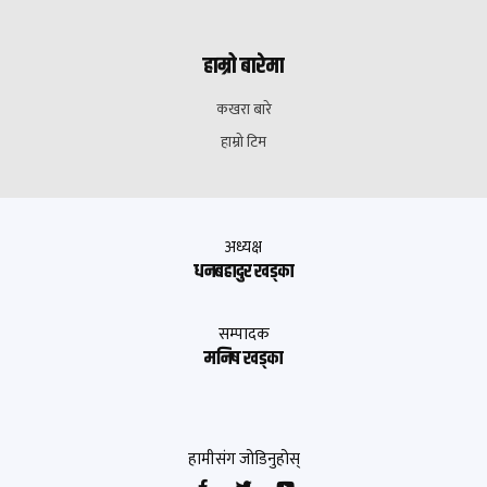
हाम्रो बारेमा
कखरा बारे
हाम्रो टिम
अध्यक्ष
धनबहादुर खड्का
सम्पादक
मनिष खड्का
हामीसंग जोडिनुहोस्