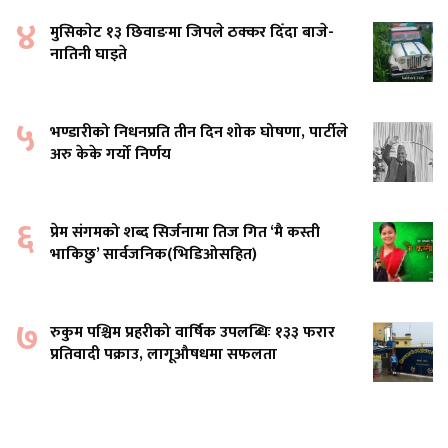
४
मुसिकाेट १३ छिवाङमा जिपले ठक्कर दिँदा बाजे-
नातिनी घाइते
५
भण्डारीको निधनप्रति तीन दिन शोक घोषणा, पार्टीले
अरु केके गर्यो निर्णय
६
प्रेम संगमको शब्द सिर्जनामा तिज गित ‘मै कस्ती
भाकिछु’ सार्वजनिक(भिडिओसहित)
७
रुकुम पश्चिम प्रहरीको वार्षिक उपलब्धिः १३३ फरार
प्रतिवादी पक्राउ, लागूऔषधमा सफलता