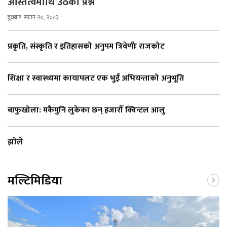
अस्तित्वमाथि उठेको प्रश्न
बुधबार, साउन २०, २०८३
प्रकृति, संस्कृति र इतिहासको अनुपम त्रिवेणीः राजकोट
शिक्षा र स्वास्थ्यमा कायापलट एक भुईँ अभियन्ताको अनुभूति
बाफुखोला: मकैमुनि लुकेका छन् हजारौँ क्विन्टल आलु
झाेले
मल्टिमिडिया