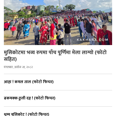
मुसिकोटमा भव्य रुपमा पाँच पूर्णिमा मेला लाग्यो (फोटो
सहित)
मंगलबार, असोज २१, २०८२
आहा ! कमल ताल (फाेटाे फिचर)
ढकमक्क ठुली दह ! (फाेटाे फिचर)
धुम्म मुसिकोट ! (फोटो फिचर)