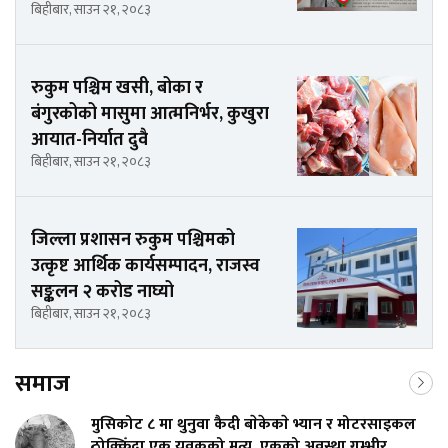
बिहीबार, साउन २१, २०८३
रुकुम पश्चिम खसी, बोका र
बंगुरकोको मासुमा आत्मनिर्भर, कुखुरा
आयात-निर्यात दुवै
बिहीबार, साउन २१, २०८३
जिल्ला प्रशासन रुकुम पश्चिमको
उत्कृष्ट आर्थिक कार्यसम्पादन, राजस्व
सङ्कलन २ करोड नाघ्यो
बिहीबार, साउन २१, २०८३
समाज
मुसिकोट ८ मा थुनुवा कैदी बाेकेकाे भ्यान र मोटरसाइकल
ठोक्किँदा एक युवकको मृत्यु, एकको अवस्था गम्भीर