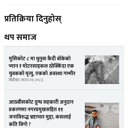
प्रतिक्रिया दिनुहोस्
थप समाज
मुसिकोट ८ मा थुनुवा कैदी बाेकेकाे
भ्यान र मोटरसाइकल ठोक्किँदा एक
युवकको मृत्यु, एकको अवस्था गम्भीर
बिहीबार, साउन २१, २०८३
आठबीसकोट दुग्ध सहकारी अनुदान
प्रकरणमा नगरप्रमुखसहित ११
जनाविरुद्ध भ्रष्टाचार मुद्दा, कसलाई
कति विगो ?