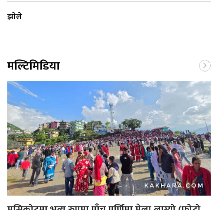
झाेले
मल्टिमिडिया
मुसिकोटमा भव्य रुपमा पाँच पूर्णिमा मेला लाग्यो (फोटो