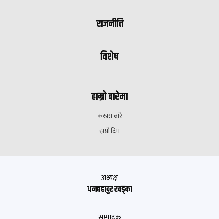
राजनीति
विशेष
हाम्रो बारेमा
कखरा बारे
हाम्रो टिम
अध्यक्ष
धनबहादुर खड्का
सम्पादक