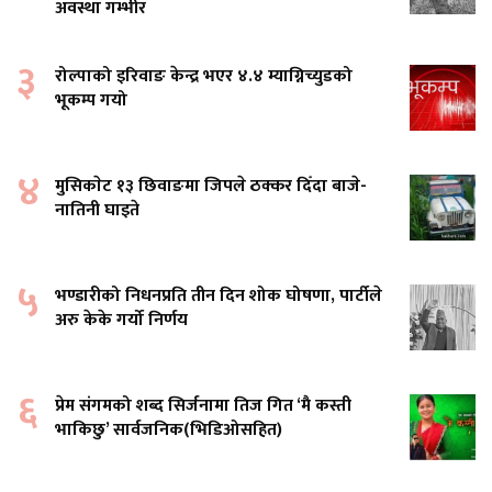
अवस्था गम्भीर
३
रोल्पाको इरिवाङ केन्द्र भएर ४.४ म्याग्निच्युडको
भूकम्प गयो
४
मुसिकाेट १३ छिवाङमा जिपले ठक्कर दिँदा बाजे-
नातिनी घाइते
५
भण्डारीको निधनप्रति तीन दिन शोक घोषणा, पार्टीले
अरु केके गर्यो निर्णय
६
प्रेम संगमको शब्द सिर्जनामा तिज गित ‘मै कस्ती
भाकिछु’ सार्वजनिक(भिडिओसहित)