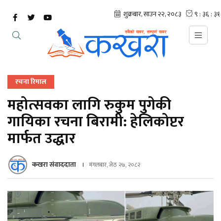
रचना रिमाल
महोत्सवका लागि रुकुम पुगेकी
गायिका रचना बिरामी: हेलिकोप्टर
मार्फत उद्धार
कखरा संवाददाता
मंगलबार, जेठ २७, २०८२