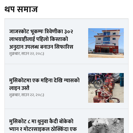
थप समाज
जाजरकाेट भूकम्पः त्रिवेणीका ३०२
लाभग्राहीलाई पहिलो किस्ताको
अनुदान उपलब्ध बनाउन सिफारिस
शुक्रबार, साउन २२, २०८३
मुसिकाेटमा एक महिना देखि ग्यासको
लाइन उस्तै
शुक्रबार, साउन २२, २०८३
मुसिकोट ८ मा थुनुवा कैदी बाेकेकाे
भ्यान र मोटरसाइकल ठोक्किँदा एक