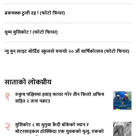
ढकमक्क ठुली दह ! (फाेटाे फिचर)
धुम्म मुसिकोट ! (फोटो फिचर)
न्यु मुन लाइट बाेर्डिङ स्कुलले मनायो २० औँ वार्षिकोत्सव (फोटो फिचर)
साताको लोकप्रीय
१
रुकुम पश्चिममा हवाइ फायर गरेर तीन किलो अफिम
सहित २ जना पक्राउ
२
मुसिकोट ८ मा थुनुवा कैदी बाेकेकाे भ्यान र
मोटरसाइकल ठोक्किँदा एक युवकको मृत्यु, एकको