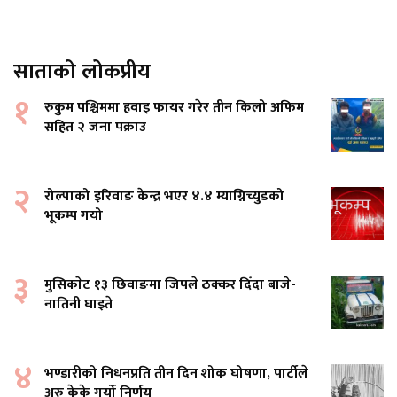
साताको लोकप्रीय
१
रुकुम पश्चिममा हवाइ फायर गरेर तीन किलो अफिम
सहित २ जना पक्राउ
२
रोल्पाको इरिवाङ केन्द्र भएर ४.४ म्याग्निच्युडको
भूकम्प गयो
३
मुसिकाेट १३ छिवाङमा जिपले ठक्कर दिँदा बाजे-
नातिनी घाइते
४
भण्डारीको निधनप्रति तीन दिन शोक घोषणा, पार्टीले
अरु केके गर्यो निर्णय