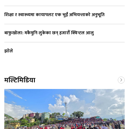
शिक्षा र स्वास्थ्यमा कायापलट एक भुईँ अभियन्ताको अनुभूति
बाफुखोला: मकैमुनि लुकेका छन् हजारौँ क्विन्टल आलु
झाेले
मल्टिमिडिया