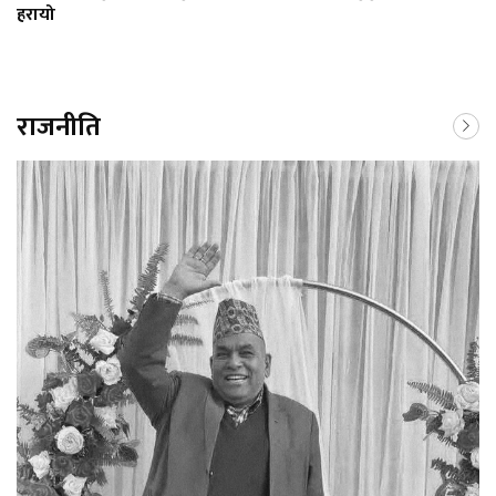
हरायो
राजनीति