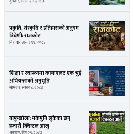
बुधबार, साउन २०, २०८३
प्रकृति, संस्कृति र इतिहासको अनुपम
त्रिवेणीः राजकोट
बिहीबार, असार ११, २०८३
शिक्षा र स्वास्थ्यमा कायापलट एक भुईँ
अभियन्ताको अनुभूति
सोमबार, असार ८, २०८३
बाफुखोला: मकैमुनि लुकेका छन्
हजारौँ क्विन्टल आलु
शुक्रबार, जेठ २९, २०८३