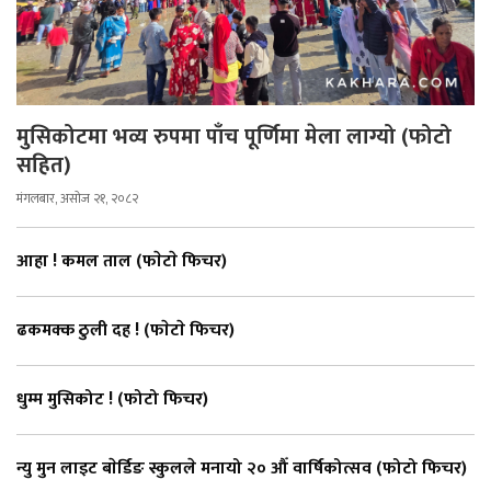
मुसिकोटमा भव्य रुपमा पाँच पूर्णिमा मेला लाग्यो (फोटो
सहित)
मंगलबार, असोज २१, २०८२
आहा ! कमल ताल (फाेटाे फिचर)
ढकमक्क ठुली दह ! (फाेटाे फिचर)
धुम्म मुसिकोट ! (फोटो फिचर)
न्यु मुन लाइट बाेर्डिङ स्कुलले मनायो २० औँ वार्षिकोत्सव (फोटो फिचर)