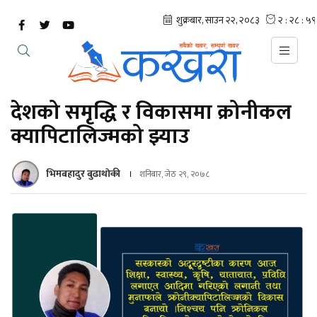
देशको समृद्धि र विकासमा क्रोनीकल
क्यापिटालिज्मको झ्याउ
भिमबहादुर बुढाथाेकी
शनिबार, जेठ २९, २०७८