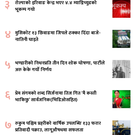
३
रोल्पाको इरिवाङ केन्द्र भएर ४.४ म्याग्निच्युडको
भूकम्प गयो
४
मुसिकाेट १३ छिवाङमा जिपले ठक्कर दिँदा बाजे-
नातिनी घाइते
५
भण्डारीको निधनप्रति तीन दिन शोक घोषणा, पार्टीले
अरु केके गर्यो निर्णय
६
प्रेम संगमको शब्द सिर्जनामा तिज गित ‘मै कस्ती
भाकिछु’ सार्वजनिक(भिडिओसहित)
७
रुकुम पश्चिम प्रहरीको वार्षिक उपलब्धिः १३३ फरार
प्रतिवादी पक्राउ, लागूऔषधमा सफलता