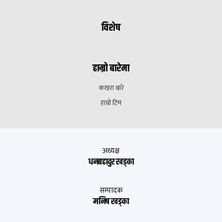
विशेष
हाम्रो बारेमा
कखरा बारे
हाम्रो टिम
अध्यक्ष
धनबहादुर खड्का
सम्पादक
मनिष खड्का