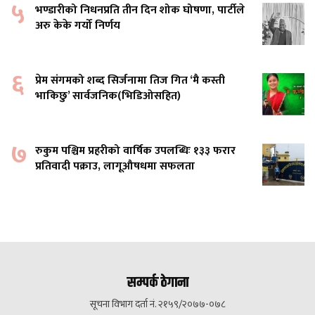
५
भण्डारीको निधनप्रति तीन दिन शोक घोषणा, पार्टीले
अरु केके गर्यो निर्णय
६
प्रेम संगमको शब्द सिर्जनामा तिज गित ‘मै कस्ती
भाकिछु’ सार्वजनिक(भिडिओसहित)
७
रुकुम पश्चिम प्रहरीको वार्षिक उपलब्धिः १३३ फरार
प्रतिवादी पक्राउ, लागूऔषधमा सफलता
सम्पर्क ठेगाना
सूचना विभाग दर्ता नं. २१५९/२०७७-०७८