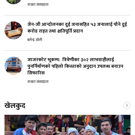
कखरा संवाददाता
जेन-जी आन्दोलनका दुई जनासहित ५३ जनालाई पौने दुई
करोड राहत तथा क्षतिपूर्ति प्रदान
बलेन्द्र ओली
जाजरकोट भूकम्प: त्रिवेणीका ३०२ लाभग्राहीलाई
पुनर्निर्माणकाे पहिलो किस्ताको अनुदान उपलब्ध बनाउन
सिफारिस
कखरा संवाददाता
खेलकुद