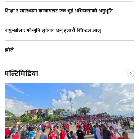
शिक्षा र स्वास्थ्यमा कायापलट एक भुईँ अभियन्ताको अनुभूति
बाफुखोला: मकैमुनि लुकेका छन् हजारौँ क्विन्टल आलु
झाेले
मल्टिमिडिया