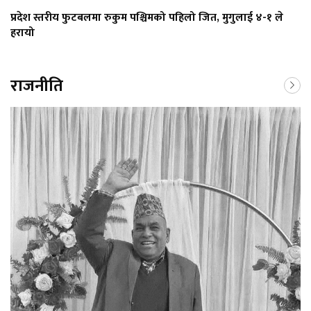
प्रदेश स्तरीय फुटबलमा रुकुम पश्चिमको पहिलो जित, मुगुलाई ४-१ ले
हरायो
राजनीति