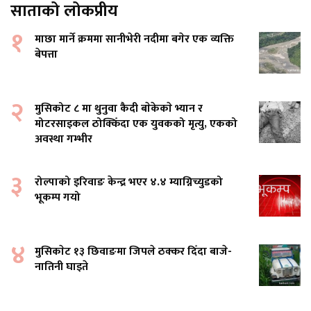
साताको लोकप्रीय
१
माछा मार्ने क्रममा सानीभेरी नदीमा बगेर एक व्यक्ति
बेपत्ता
२
मुसिकोट ८ मा थुनुवा कैदी बाेकेकाे भ्यान र
मोटरसाइकल ठोक्किँदा एक युवकको मृत्यु, एकको
अवस्था गम्भीर
३
रोल्पाको इरिवाङ केन्द्र भएर ४.४ म्याग्निच्युडको
भूकम्प गयो
४
मुसिकाेट १३ छिवाङमा जिपले ठक्कर दिँदा बाजे-
नातिनी घाइते