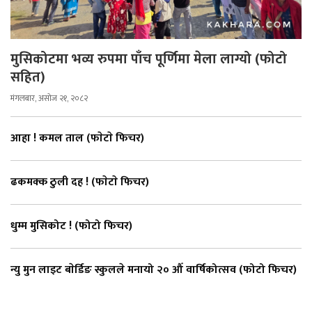
मुसिकोटमा भव्य रुपमा पाँच पूर्णिमा मेला लाग्यो (फोटो
सहित)
मंगलबार, असोज २१, २०८२
आहा ! कमल ताल (फाेटाे फिचर)
ढकमक्क ठुली दह ! (फाेटाे फिचर)
धुम्म मुसिकोट ! (फोटो फिचर)
न्यु मुन लाइट बाेर्डिङ स्कुलले मनायो २० औँ वार्षिकोत्सव (फोटो फिचर)