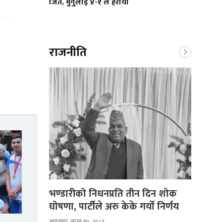
जित, मुगुलाई ४-१ ले हरायो
राजनीति
भण्डारीको निधनप्रति तीन दिन शोक
घोषणा, पार्टीले अरु केके गर्यो निर्णय
आइतबार, साउन १७, २०८३