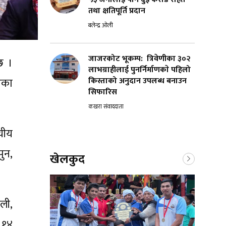
तथा क्षतिपूर्ति प्रदान
बलेन्द्र ओली
जाजरकोट भूकम्प: त्रिवेणीका ३०२
छ ।
लाभग्राहीलाई पुनर्निर्माणकाे पहिलो
किस्ताको अनुदान उपलब्ध बनाउन
एका
सिफारिस
कखरा संवाददाता
यीय
ुन,
खेलकुद
ली,
ा १४