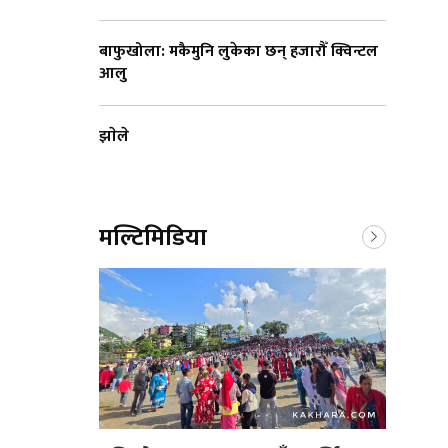
बाफुखोला: मकैमुनि लुकेका छन् हजारौँ क्विन्टल
आलु
झाेले
मल्टिमिडिया