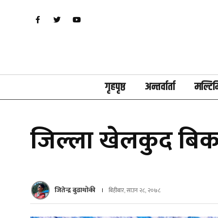
गृहपृष्ठ
अन्तर्वार्ता
मल्टिम
जिल्ला खेलकुद बिका
जितेन्द्र बुढाथोकी
बिहीबार, साउन २८, २०७८