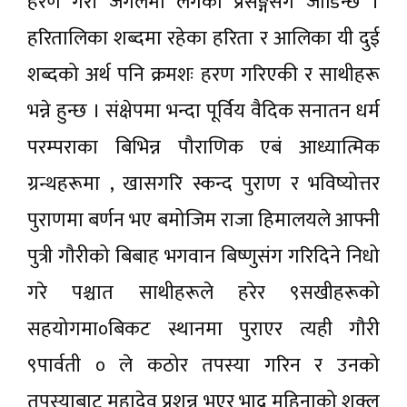
हरण गरी जंगलमा लगेको प्रसङ्गसँग जोडिन्छ ।
हरितालिका शब्दमा रहेका हरिता र आलिका यी दुई
शब्दको अर्थ पनि क्रमशः हरण गरिएकी र साथीहरू
भन्ने हुन्छ । संक्षेपमा भन्दा पूर्विय वैदिक सनातन धर्म
परम्पराका बिभिन्न पौराणिक एबं आध्यात्मिक
ग्रन्थहरूमा , खासगरि स्कन्द पुराण र भविष्योत्तर
पुराणमा बर्णन भए बमोजिम राजा हिमालयले आफ्नी
पुत्री गौरीको बिबाह भगवान बिष्णुसंग गरिदिने निधो
गरे पश्चात साथीहरूले हरेर ९सखीहरूको
सहयोगमा०बिकट स्थानमा पुराएर त्यही गौरी
९पार्वती ० ले कठोर तपस्या गरिन र उनको
तपस्याबाट महादेव प्रशन्न भएर भाद्र महिनाको शुक्ल