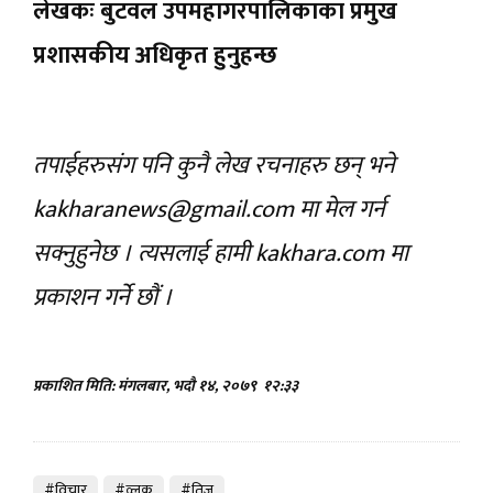
लेखकः बुटवल उपमहागरपालिकाका प्रमुख
प्रशासकीय अधिकृत हुनुहन्छ
तपाईहरुसंग पनि कुनै लेख रचनाहरु छन् भने
kakharanews@gmail.com
मा मेल गर्न
सक्नुहुनेछ । त्यसलाई हामी kakhara.com मा
प्रकाशन गर्ने छौं ।
प्रकाशित मिति: मंगलबार, भदौ १४, २०७९
१२:३३
#विचार
#व्लक
#तिज