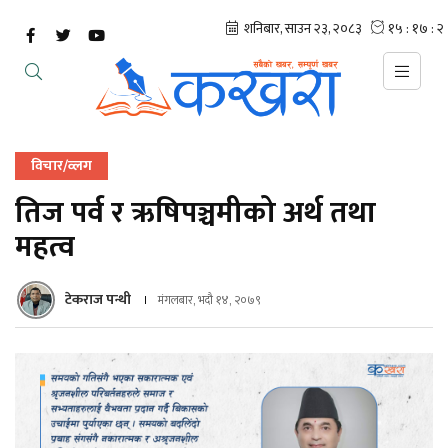
विचार/व्लग
तिज पर्व र ऋषिपञ्चमीको अर्थ तथा
महत्व
टेकराज पन्थी
मंगलबार, भदौ १४, २०७९