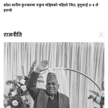
प्रदेश स्तरीय फुटबलमा रुकुम पश्चिमको पहिलो जित, मुगुलाई ४-१ ले
हरायो
राजनीति