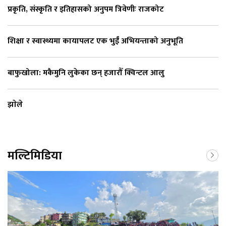
प्रकृति, संस्कृति र इतिहासको अनुपम त्रिवेणीः राजकोट
शिक्षा र स्वास्थ्यमा कायापलट एक भुईँ अभियन्ताको अनुभूति
बाफुखोला: मकैमुनि लुकेका छन् हजारौँ क्विन्टल आलु
झाेले
मल्टिमिडिया