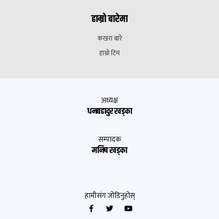
हाम्रो बारेमा
कखरा बारे
हाम्रो टिम
अध्यक्ष
धनबहादुर खड्का
सम्पादक
मनिष खड्का
हामीसंग जोडिनुहोस्