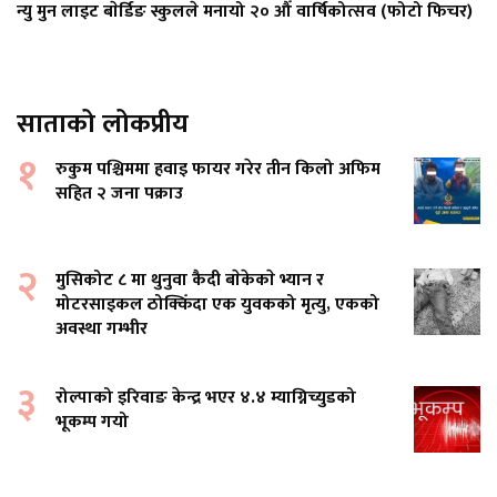
न्यु मुन लाइट बाेर्डिङ स्कुलले मनायो २० औँ वार्षिकोत्सव (फोटो फिचर)
साताको लोकप्रीय
१
रुकुम पश्चिममा हवाइ फायर गरेर तीन किलो अफिम
सहित २ जना पक्राउ
२
मुसिकोट ८ मा थुनुवा कैदी बाेकेकाे भ्यान र
मोटरसाइकल ठोक्किँदा एक युवकको मृत्यु, एकको
अवस्था गम्भीर
३
रोल्पाको इरिवाङ केन्द्र भएर ४.४ म्याग्निच्युडको
भूकम्प गयो