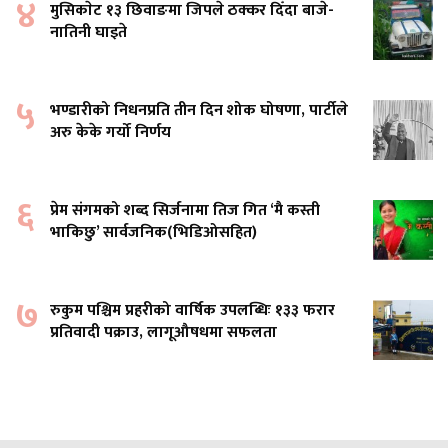
४
मुसिकाेट १३ छिवाङमा जिपले ठक्कर दिँदा बाजे-
नातिनी घाइते
५
भण्डारीको निधनप्रति तीन दिन शोक घोषणा, पार्टीले
अरु केके गर्यो निर्णय
६
प्रेम संगमको शब्द सिर्जनामा तिज गित ‘मै कस्ती
भाकिछु’ सार्वजनिक(भिडिओसहित)
७
रुकुम पश्चिम प्रहरीको वार्षिक उपलब्धिः १३३ फरार
प्रतिवादी पक्राउ, लागूऔषधमा सफलता