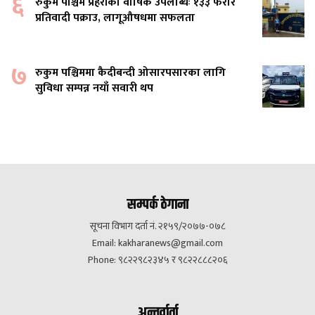
६
रुकुम पश्चिम प्रहरीको वार्षिक उपलब्धिः १३३ फरार
प्रतिवादी पक्राउ, लागूऔषधमा सफलता
७
रुकुम पश्चिममा कैदीबन्दी ओसारपसारका लागि
सुविधा सम्पन्न नयाँ सवारी थप
सम्पर्क ठेगाना
सूचना विभाग दर्ता नं. २१५९/२०७७-०७८
Email:
kakharanews@gmail.com
Phone: ९८२२९८२३४५ र ९८२२८८८२०६
अन्तर्वार्ता