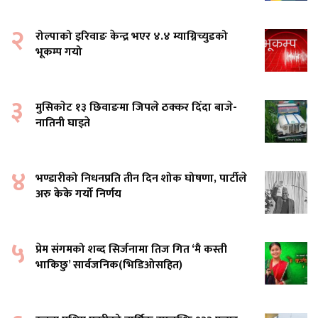
२
रोल्पाको इरिवाङ केन्द्र भएर ४.४ म्याग्निच्युडको
भूकम्प गयो
३
मुसिकाेट १३ छिवाङमा जिपले ठक्कर दिँदा बाजे-
नातिनी घाइते
४
भण्डारीको निधनप्रति तीन दिन शोक घोषणा, पार्टीले
अरु केके गर्यो निर्णय
५
प्रेम संगमको शब्द सिर्जनामा तिज गित ‘मै कस्ती
भाकिछु’ सार्वजनिक(भिडिओसहित)