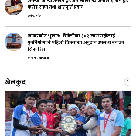
जेन-जी आन्दोलनका दुई जनासहित ५३ जनालाई पौने दुई
करोड राहत तथा क्षतिपूर्ति प्रदान
बलेन्द्र ओली
जाजरकोट भूकम्प: त्रिवेणीका ३०२ लाभग्राहीलाई
पुनर्निर्माणकाे पहिलो किस्ताको अनुदान उपलब्ध बनाउन
सिफारिस
कखरा संवाददाता
खेलकुद