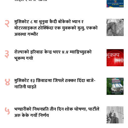
२
मुसिकोट ८ मा थुनुवा कैदी बाेकेकाे भ्यान र
मोटरसाइकल ठोक्किँदा एक युवकको मृत्यु, एकको
अवस्था गम्भीर
३
रोल्पाको इरिवाङ केन्द्र भएर ४.४ म्याग्निच्युडको
भूकम्प गयो
४
मुसिकाेट १३ छिवाङमा जिपले ठक्कर दिँदा बाजे-
नातिनी घाइते
५
भण्डारीको निधनप्रति तीन दिन शोक घोषणा, पार्टीले
अरु केके गर्यो निर्णय