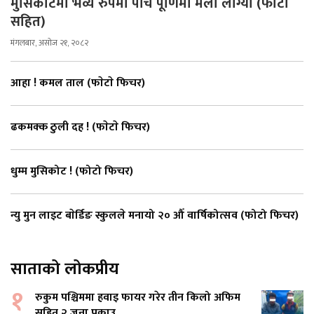
मुसिकोटमा भव्य रुपमा पाँच पूर्णिमा मेला लाग्यो (फोटो
सहित)
मंगलबार, असोज २१, २०८२
आहा ! कमल ताल (फाेटाे फिचर)
ढकमक्क ठुली दह ! (फाेटाे फिचर)
धुम्म मुसिकोट ! (फोटो फिचर)
न्यु मुन लाइट बाेर्डिङ स्कुलले मनायो २० औँ वार्षिकोत्सव (फोटो फिचर)
साताको लोकप्रीय
१
रुकुम पश्चिममा हवाइ फायर गरेर तीन किलो अफिम
सहित २ जना पक्राउ