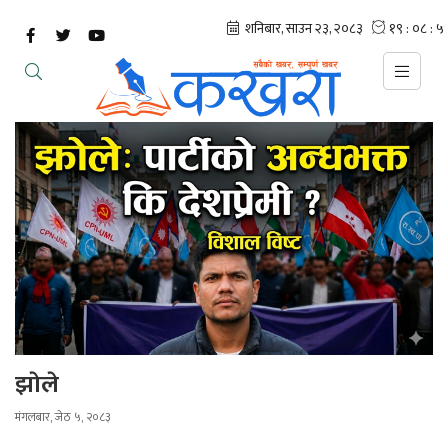
झाेले
मंगलबार, जेठ ५, २०८३