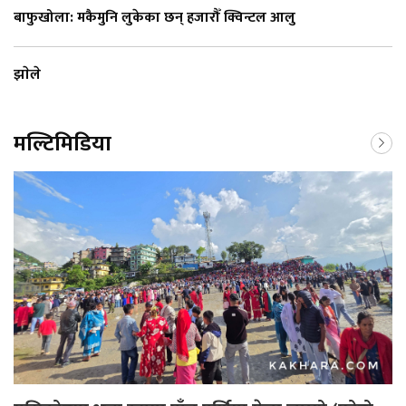
बाफुखोला: मकैमुनि लुकेका छन् हजारौँ क्विन्टल आलु
झाेले
मल्टिमिडिया