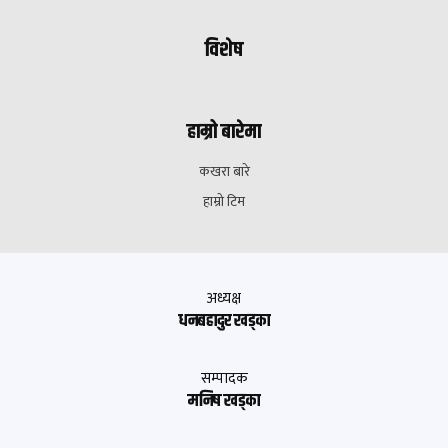
विशेष
हाम्रो बारेमा
कखरा बारे
हाम्रो टिम
अध्यक्ष
धनबहादुर खड्का
सम्पादक
मनिष खड्का