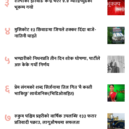
३
रोल्पाको इरिवाङ केन्द्र भएर ४.४ म्याग्निच्युडको
भूकम्प गयो
४
मुसिकाेट १३ छिवाङमा जिपले ठक्कर दिँदा बाजे-
नातिनी घाइते
५
भण्डारीको निधनप्रति तीन दिन शोक घोषणा, पार्टीले
अरु केके गर्यो निर्णय
६
प्रेम संगमको शब्द सिर्जनामा तिज गित ‘मै कस्ती
भाकिछु’ सार्वजनिक(भिडिओसहित)
७
रुकुम पश्चिम प्रहरीको वार्षिक उपलब्धिः १३३ फरार
प्रतिवादी पक्राउ, लागूऔषधमा सफलता