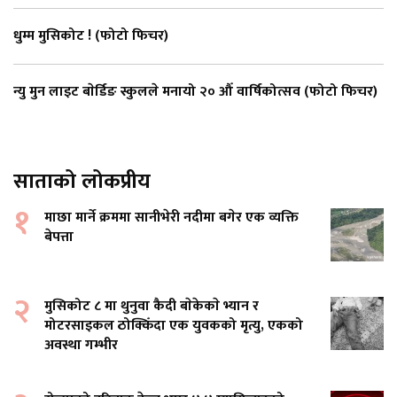
धुम्म मुसिकोट ! (फोटो फिचर)
न्यु मुन लाइट बाेर्डिङ स्कुलले मनायो २० औँ वार्षिकोत्सव (फोटो फिचर)
साताको लोकप्रीय
१
माछा मार्ने क्रममा सानीभेरी नदीमा बगेर एक व्यक्ति
बेपत्ता
२
मुसिकोट ८ मा थुनुवा कैदी बाेकेकाे भ्यान र
मोटरसाइकल ठोक्किँदा एक युवकको मृत्यु, एकको
अवस्था गम्भीर