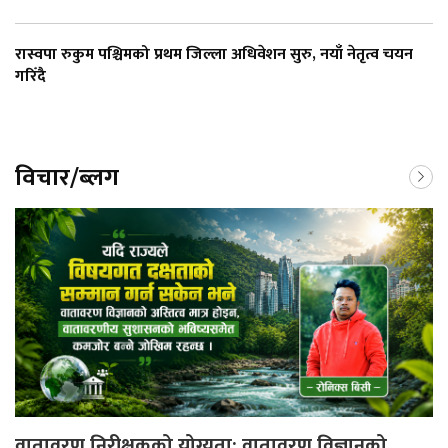
रास्वपा रुकुम पश्चिमको प्रथम जिल्ला अधिवेशन सुरु, नयाँ नेतृत्व चयन
गरिँदै
विचार/ब्लग
वातावरण निरीक्षकको योग्यता: वातावरण विज्ञानको