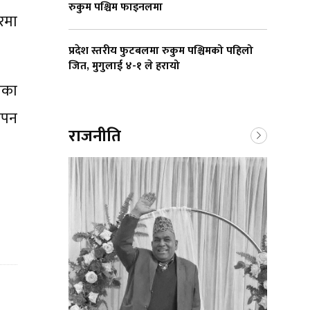
रुकुम पश्चिम फाइनलमा
रमा
प्रदेश स्तरीय फुटबलमा रुकुम पश्चिमको पहिलो
जित, मुगुलाई ४-१ ले हरायो
यतका
थापन
राजनीति