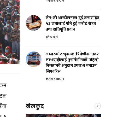
कखरा संवाददाता
जेन-जी आन्दोलनका दुई जनासहित
५३ जनालाई पौने दुई करोड राहत
तथा क्षतिपूर्ति प्रदान
बलेन्द्र ओली
जाजरकोट भूकम्प: त्रिवेणीका ३०२
लाभग्राहीलाई पुनर्निर्माणकाे पहिलो
किस्ताको अनुदान उपलब्ध बनाउन
सिफारिस
कखरा संवाददाता
 रकम
ोटल
खेलकुद
ंया
ट ६