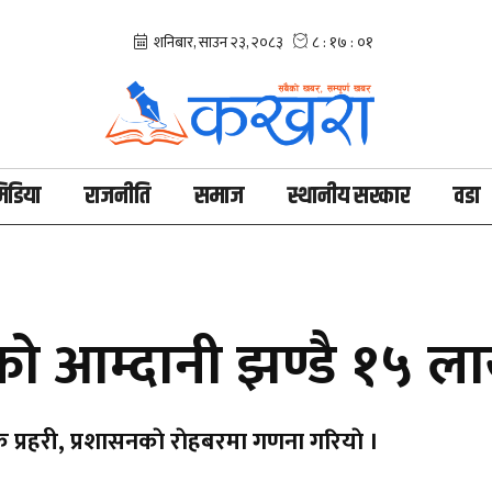
िडिया
राजनीति
समाज
स्थानीय सरकार
वडा
ाको आम्दानी झण्डै १५ ल
प्रहरी, प्रशासनकाे राेहबरमा गणना गरियाे ।