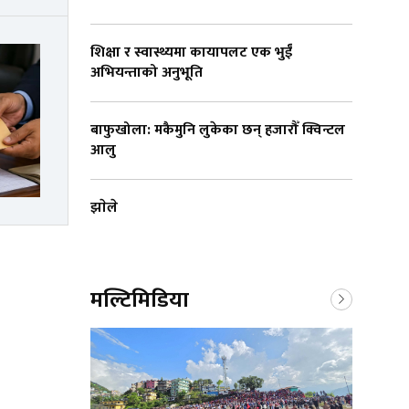
शिक्षा र स्वास्थ्यमा कायापलट एक भुईँ
अभियन्ताको अनुभूति
बाफुखोला: मकैमुनि लुकेका छन् हजारौँ क्विन्टल
आलु
झाेले
मल्टिमिडिया