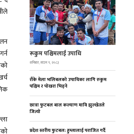
ीले
कलन
गर्न
रूकुम पश्चिमलाई उपाधि
शनिबार, साउन ९, २०८३
एको
र्च
राँके मेला भलिबलको उपाधिका लागि रुकुम
पश्चिम र पोखरा भिड्ने
तिक
छात्रा फुटबल बाल कल्याण मावि झुल्खेतले
जित्यो
्ला
एको
प्रदेश स्तरीय फुटबल: हुम्लालाई पराजित गर्दै