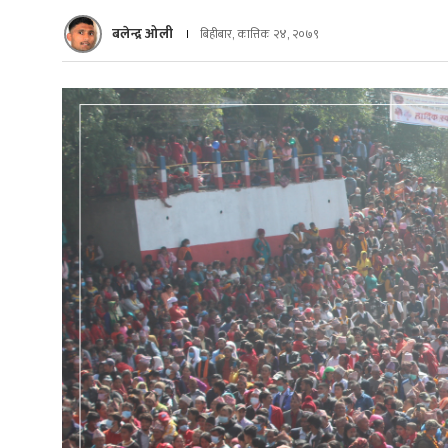
बलेन्द्र ओली
बिहीबार, कात्तिक २४, २०७९