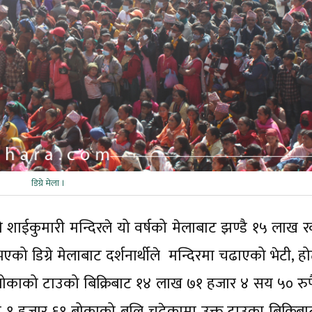
डिग्रे मेला ।
िग्रे शाईकुमारी मन्दिरले यो वर्षको मेलाबाट झण्डै १५ लाख
ो डिग्रे मेलाबाट दर्शनार्थीले मन्दिरमा चढाएको भेटी, ह
बोकाको टाउको बिक्रिबाट १४ लाख ७१ हजार ४ सय ५० रुपै
१ हजार ६१ बोकाको बलि चढेकामा उक्त टाउका बिक्रिबा