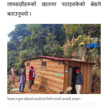
लाभग्राहीहरूको खातामा पठाइसकेको श्रेष्ठले
बताउनुभयो ।
रेडक्रस रुकुम पश्चिमकाे सहयाेगमा निर्माण भएकाे अस्थायी आवास ।