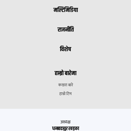
मल्टिमिडिया
राजनीति
विशेष
हाम्रो बारेमा
कखरा बारे
हाम्रो टिम
अध्यक्ष
धनबहादुर खड्का