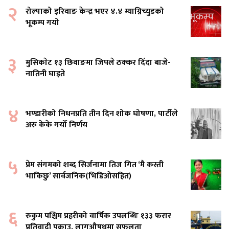
२
रोल्पाको इरिवाङ केन्द्र भएर ४.४ म्याग्निच्युडको
भूकम्प गयो
३
मुसिकाेट १३ छिवाङमा जिपले ठक्कर दिँदा बाजे-
नातिनी घाइते
४
भण्डारीको निधनप्रति तीन दिन शोक घोषणा, पार्टीले
अरु केके गर्यो निर्णय
५
प्रेम संगमको शब्द सिर्जनामा तिज गित ‘मै कस्ती
भाकिछु’ सार्वजनिक(भिडिओसहित)
६
रुकुम पश्चिम प्रहरीको वार्षिक उपलब्धिः १३३ फरार
प्रतिवादी पक्राउ, लागूऔषधमा सफलता