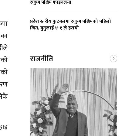
रुकुम पश्चिम फाइनलमा
प्रदेश स्तरीय फुटबलमा रुकुम पश्चिमको पहिलो
कपा
जित, मुगुलाई ४-१ ले हरायो
सका
ीले
राजनीति
तको
एको
ारण
िकै
हाइ