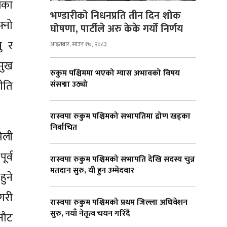
िका
भण्डारीको निधनप्रति तीन दिन शोक
्नो
घोषणा, पार्टीले अरु केके गर्यो निर्णय
ु र
आइतबार, साउन १७, २०८३
मुख
रुकुम पश्चिममा भएको ग्यास अभावको विषय
नीति
संसद्मा उठ्यो
रास्वपा रुकुम पश्चिमको सभापतिमा द्रोण खड्का
निर्वाचित
ेली
र्व
रास्वपा रुकुम पश्चिमको सभापति देखि सदस्य चुन्न
मतदान सुरु, यी हुन उम्मेदवार
हुने
गरी
रास्वपा रुकुम पश्चिमको प्रथम जिल्ला अधिवेशन
सुरु, नयाँ नेतृत्व चयन गरिँदै
नौट