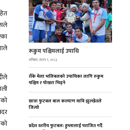
हित
ेसले
रेका
ाले
रूकुम पश्चिमलाई उपाधि
शनिबार, साउन ९, २०८३
ीले
राँके मेला भलिबलको उपाधिका लागि रुकुम
पश्चिम र पोखरा भिड्ने
पाली
ीको
छात्रा फुटबल बाल कल्याण मावि झुल्खेतले
जित्यो
बदर
ेसको
प्रदेश स्तरीय फुटबल: हुम्लालाई पराजित गर्दै