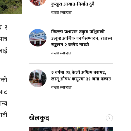
कुखुरा आयात-निर्यात दुवै
कखरा संवाददाता
व र
जिल्ला प्रशासन रुकुम पश्चिमको
त्र
उत्कृष्ट आर्थिक कार्यसम्पादन, राजस्व
सङ्कलन २ करोड नाघ्यो
लाई
कखरा संवाददाता
२ वर्षमा २६ केजी अफिम बरामद,
ाको
लागू औषध कसुरमा ३९ जना पक्राउ
कखरा संवाददाता
बाट
ान्य
ावी
खेलकुद