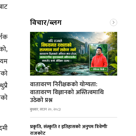
बाट
विचार/ब्लग
्शक
को,
ायम
एको
वातावरण निरीक्षकको योग्यता:
्रै
वातावरण विज्ञानको अस्तित्वमाथि
एको
उठेको प्रश्न
बुधबार, साउन २०, २०८३
दमी
प्रकृति, संस्कृति र इतिहासको अनुपम त्रिवेणीः
राजकोट