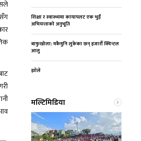
सले
 सँग
शिक्षा र स्वास्थ्यमा कायापलट एक भुईँ
अभियन्ताको अनुभूति
कार
ैतिक
बाफुखोला: मकैमुनि लुकेका छन् हजारौँ क्विन्टल
आलु
झाेले
बाट
 गरी
ानी
मल्टिमिडिया
भाव