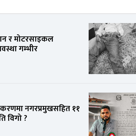
भ्यान र मोटरसाइकल
वस्था गम्भीर
रकरणमा नगरप्रमुखसहित ११
कति विगो ?