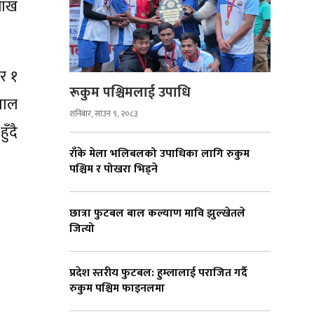
लाख
र १
रूकुम पश्चिमलाई उपाधि
 ताल
शनिबार, साउन ९, २०८३
ँदै
राँके मेला भलिबलको उपाधिका लागि रुकुम
पश्चिम र पोखरा भिड्ने
छात्रा फुटबल बाल कल्याण मावि झुल्खेतले
जित्यो
प्रदेश स्तरीय फुटबल: हुम्लालाई पराजित गर्दै
रुकुम पश्चिम फाइनलमा