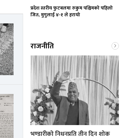
प्रदेश स्तरीय फुटबलमा रुकुम पश्चिमको पहिलो
जित, मुगुलाई ४-१ ले हरायो
राजनीति
भण्डारीको निधनप्रति तीन दिन शोक