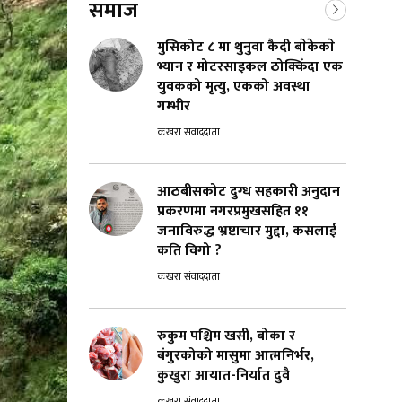
समाज
मुसिकोट ८ मा थुनुवा कैदी बाेकेकाे
भ्यान र मोटरसाइकल ठोक्किँदा एक
युवकको मृत्यु, एकको अवस्था
गम्भीर
कखरा संवाददाता
आठबीसकोट दुग्ध सहकारी अनुदान
प्रकरणमा नगरप्रमुखसहित ११
जनाविरुद्ध भ्रष्टाचार मुद्दा, कसलाई
कति विगो ?
कखरा संवाददाता
रुकुम पश्चिम खसी, बोका र
बंगुरकोको मासुमा आत्मनिर्भर,
कुखुरा आयात-निर्यात दुवै
कखरा संवाददाता