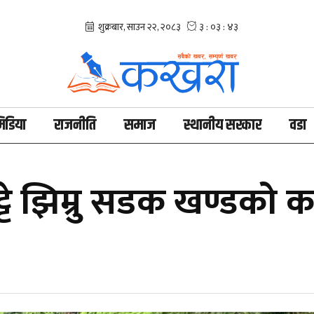
िडिया
राजनीति
समाज
स्थानीय सरकार
वडा
्टे झिम्रु सडक खण्डको का