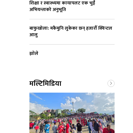
शिक्षा र स्वास्थ्यमा कायापलट एक भुईँ
अभियन्ताको अनुभूति
बाफुखोला: मकैमुनि लुकेका छन् हजारौँ क्विन्टल
आलु
झाेले
मल्टिमिडिया