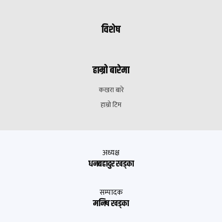
विशेष
हाम्रो बारेमा
कखरा बारे
हाम्रो टिम
अध्यक्ष
धनबहादुर खड्का
सम्पादक
मनिष खड्का