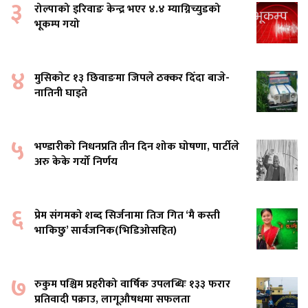
३
रोल्पाको इरिवाङ केन्द्र भएर ४.४ म्याग्निच्युडको
भूकम्प गयो
४
मुसिकाेट १३ छिवाङमा जिपले ठक्कर दिँदा बाजे-
नातिनी घाइते
५
भण्डारीको निधनप्रति तीन दिन शोक घोषणा, पार्टीले
अरु केके गर्यो निर्णय
६
प्रेम संगमको शब्द सिर्जनामा तिज गित ‘मै कस्ती
भाकिछु’ सार्वजनिक(भिडिओसहित)
७
रुकुम पश्चिम प्रहरीको वार्षिक उपलब्धिः १३३ फरार
प्रतिवादी पक्राउ, लागूऔषधमा सफलता