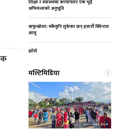
शिक्षा र स्वास्थ्यमा कायापलट एक भुईँ
अभियन्ताको अनुभूति
बाफुखोला: मकैमुनि लुकेका छन् हजारौँ क्विन्टल
आलु
झाेले
डक
मल्टिमिडिया