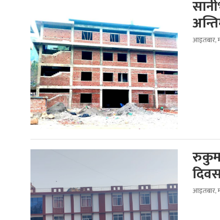
सानी
अन्त
आइतबार, म
रुकुम
दिवस
आइतबार, म