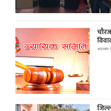
चौरज
विवाद
आइतबार, फ
जिल्ल