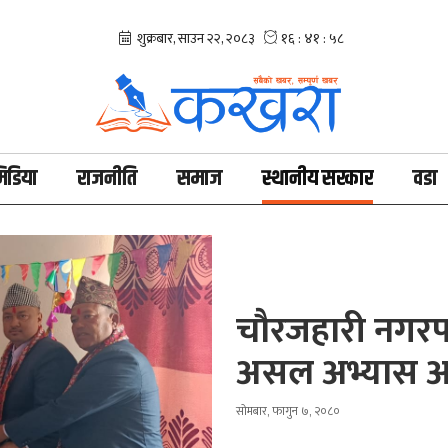
िडिया
राजनीति
समाज
स्थानीय सरकार
वडा
चौरजहारी नगरप
असल अभ्यास आ
सोमबार, फागुन ७, २०८०