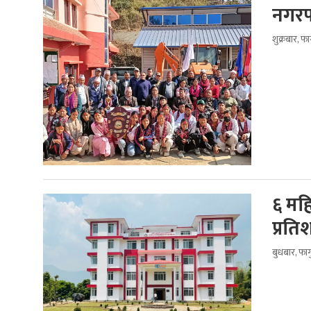
नगरप
शुक्रबार, फ
६ मह
प्रति
बुधबार, फा