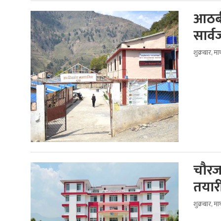
आठबी
सार्
शुक्रबार, म
चौरजह
तयार
शुक्रबार, म