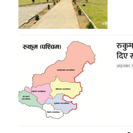
रुकुम
दिए 
आइतबार, म