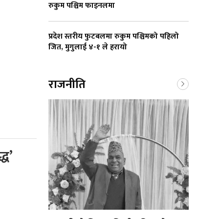
रुकुम पश्चिम फाइनलमा
प्रदेश स्तरीय फुटबलमा रुकुम पश्चिमको पहिलो
जित, मुगुलाई ४-१ ले हरायो
राजनीति
्ध’