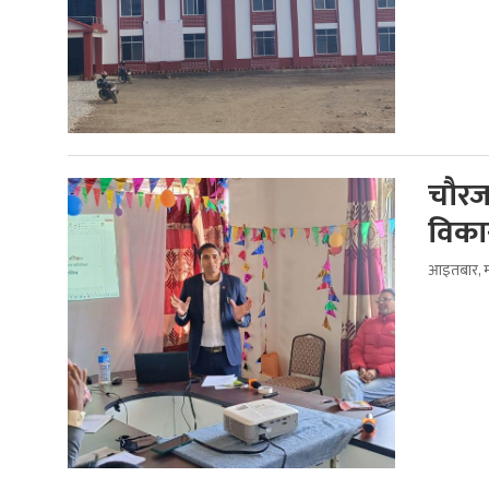
चौरज
विक
आइतबार, म