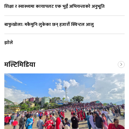
शिक्षा र स्वास्थ्यमा कायापलट एक भुईँ अभियन्ताको अनुभूति
बाफुखोला: मकैमुनि लुकेका छन् हजारौँ क्विन्टल आलु
झाेले
मल्टिमिडिया