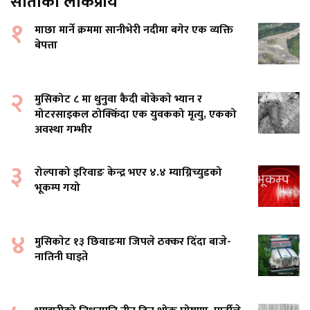
साताको लोकप्रीय
१
माछा मार्ने क्रममा सानीभेरी नदीमा बगेर एक व्यक्ति
बेपत्ता
२
मुसिकोट ८ मा थुनुवा कैदी बाेकेकाे भ्यान र
मोटरसाइकल ठोक्किँदा एक युवकको मृत्यु, एकको
अवस्था गम्भीर
३
रोल्पाको इरिवाङ केन्द्र भएर ४.४ म्याग्निच्युडको
भूकम्प गयो
४
मुसिकाेट १३ छिवाङमा जिपले ठक्कर दिँदा बाजे-
नातिनी घाइते