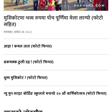
मुसिकोटमा भव्य रुपमा पाँच पूर्णिमा मेला लाग्यो (फोटो
सहित)
मंगलबार, असोज २१, २०८२
आहा ! कमल ताल (फाेटाे फिचर)
ढकमक्क ठुली दह ! (फाेटाे फिचर)
धुम्म मुसिकोट ! (फोटो फिचर)
न्यु मुन लाइट बाेर्डिङ स्कुलले मनायो २० औँ वार्षिकोत्सव (फोटो फिचर)