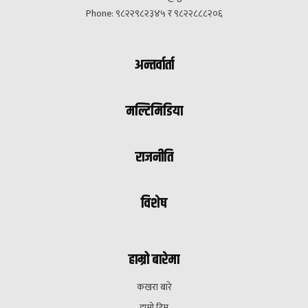
Phone: ९८२२९८२३४५ र ९८२२८८८२०६
अन्तर्वार्ता
मल्टिमिडिया
राजनीति
विशेष
हाम्रो बारेमा
कखरा बारे
हाम्रो टिम