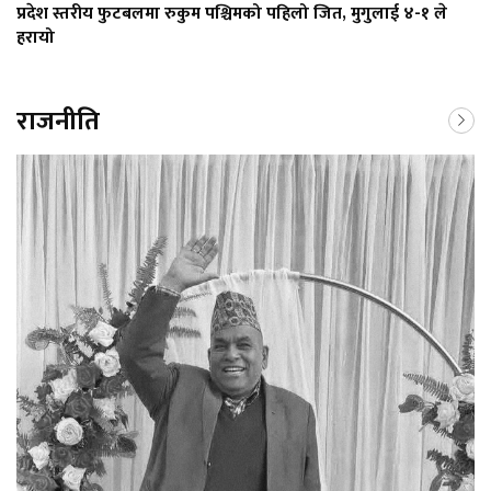
प्रदेश स्तरीय फुटबलमा रुकुम पश्चिमको पहिलो जित, मुगुलाई ४-१ ले
हरायो
राजनीति