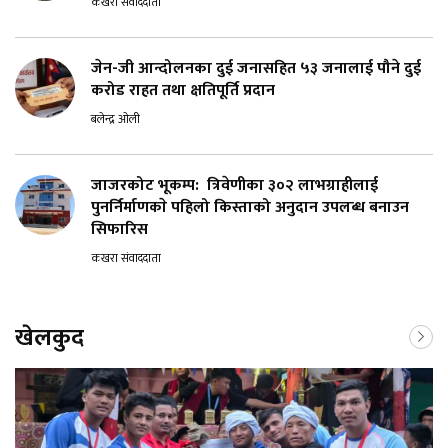
कखरा संवाददाता
जेन-जी आन्दोलनका दुई जनासहित ५३ जनालाई पौने दुई
करोड राहत तथा क्षतिपूर्ति प्रदान
बलेन्द्र ओली
जाजरकोट भूकम्प: त्रिवेणीका ३०२ लाभग्राहीलाई
पुनर्निर्माणकाे पहिलो किस्ताको अनुदान उपलब्ध बनाउन
सिफारिस
कखरा संवाददाता
खेलकुद