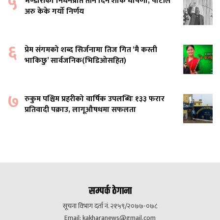
५
भण्डारीको निधनप्रति तीन दिन शोक घोषणा, पार्टीले
अरु केके गर्यो निर्णय
६
प्रेम संगमको शब्द सिर्जनामा तिज गित ‘मै कस्ती
भाकिछु’ सार्वजनिक(भिडिओसहित)
७
रुकुम पश्चिम प्रहरीको वार्षिक उपलब्धिः १३३ फरार
प्रतिवादी पक्राउ, लागूऔषधमा सफलता
सम्पर्क ठेगाना
सूचना विभाग दर्ता नं. २१५९/२०७७-०७८
Email:
kakharanews@gmail.com