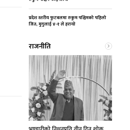
प्रदेश स्तरीय फुटबलमा रुकुम पश्चिमको पहिलो
जित, मुगुलाई ४-१ ले हरायो
राजनीति
भण्डारीको निधनप्रति तीन दिन शोक