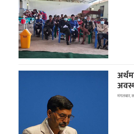
अर्थम
अवस्
मंगलबार, 