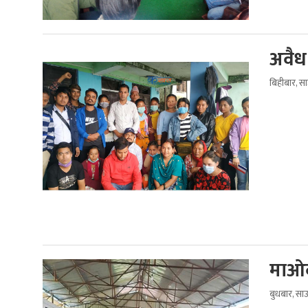
अवैध 
बिहीबार, स
माओवा
बुधबार, स