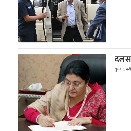
दलसम्
बुधबार, भद