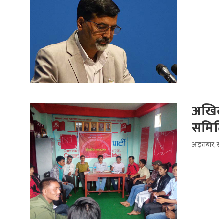
अखिल
समित
आइतबार, स