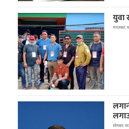
युवा 
मंगलबार, भ
लगानी
लगाउन
सोमबार, स