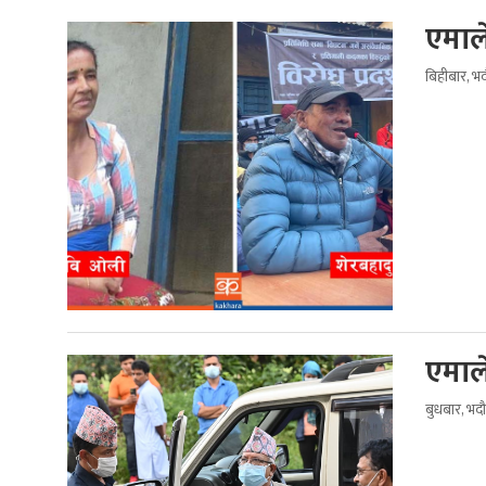
एमाल
बिहीबार, भ
एमाले
बुधबार, भद