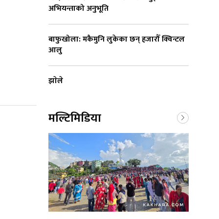
अभियन्ताको अनुभूति
बाफुखोला: मकैमुनि लुकेका छन् हजारौँ क्विन्टल
आलु
झाेले
मल्टिमिडिया