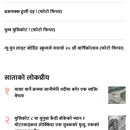
ढकमक्क ठुली दह ! (फाेटाे फिचर)
धुम्म मुसिकोट ! (फोटो फिचर)
न्यु मुन लाइट बाेर्डिङ स्कुलले मनायो २० औँ वार्षिकोत्सव (फोटो फिचर)
साताको लोकप्रीय
१
माछा मार्ने क्रममा सानीभेरी नदीमा बगेर एक व्यक्ति
बेपत्ता
२
मुसिकोट ८ मा थुनुवा कैदी बाेकेकाे भ्यान र
मोटरसाइकल ठोक्किँदा एक युवकको मृत्यु, एकको