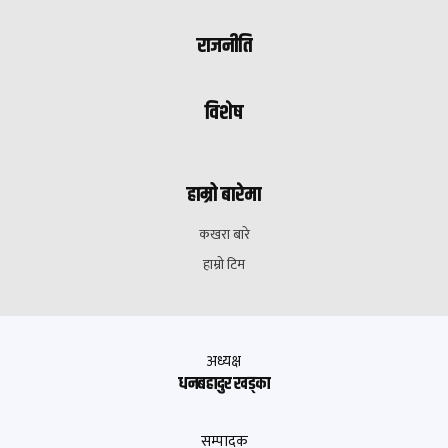
राजनीति
विशेष
हाम्रो बारेमा
कखरा बारे
हाम्रो टिम
अध्यक्ष
धनबहादुर खड्का
सम्पादक