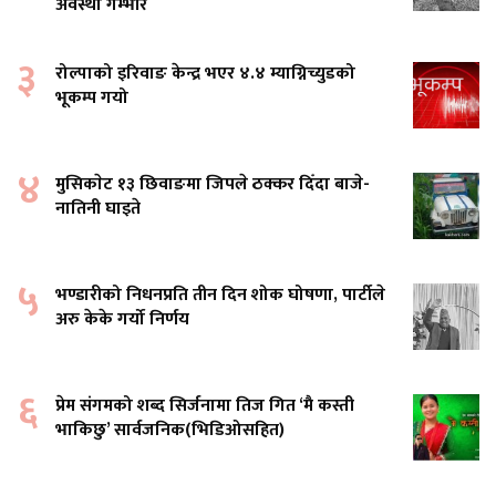
अवस्था गम्भीर
३
रोल्पाको इरिवाङ केन्द्र भएर ४.४ म्याग्निच्युडको
भूकम्प गयो
४
मुसिकाेट १३ छिवाङमा जिपले ठक्कर दिँदा बाजे-
नातिनी घाइते
५
भण्डारीको निधनप्रति तीन दिन शोक घोषणा, पार्टीले
अरु केके गर्यो निर्णय
६
प्रेम संगमको शब्द सिर्जनामा तिज गित ‘मै कस्ती
भाकिछु’ सार्वजनिक(भिडिओसहित)