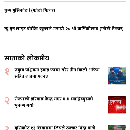
धुम्म मुसिकोट ! (फोटो फिचर)
न्यु मुन लाइट बाेर्डिङ स्कुलले मनायो २० औँ वार्षिकोत्सव (फोटो फिचर)
साताको लोकप्रीय
१
रुकुम पश्चिममा हवाइ फायर गरेर तीन किलो अफिम
सहित २ जना पक्राउ
२
रोल्पाको इरिवाङ केन्द्र भएर ४.४ म्याग्निच्युडको
भूकम्प गयो
३
मुसिकाेट १३ छिवाङमा जिपले ठक्कर दिँदा बाजे-