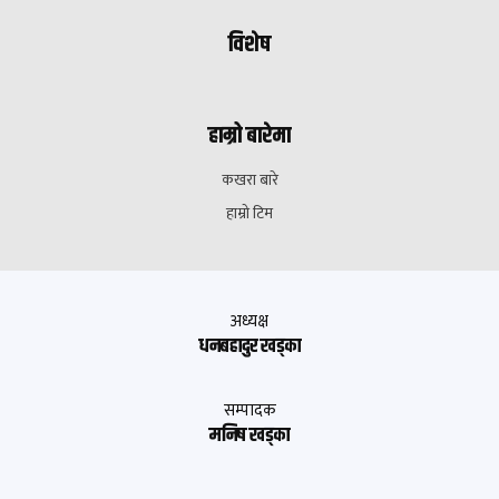
विशेष
हाम्रो बारेमा
कखरा बारे
हाम्रो टिम
अध्यक्ष
धनबहादुर खड्का
सम्पादक
मनिष खड्का