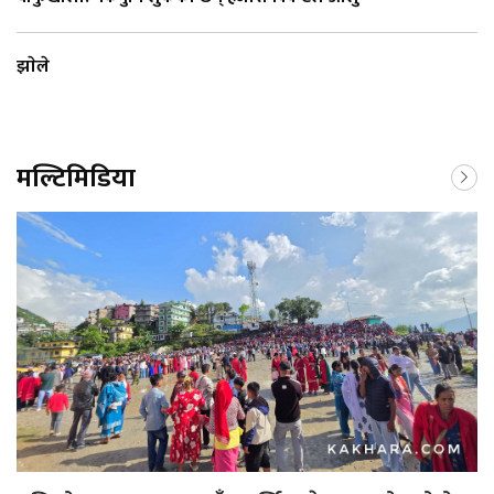
झाेले
मल्टिमिडिया