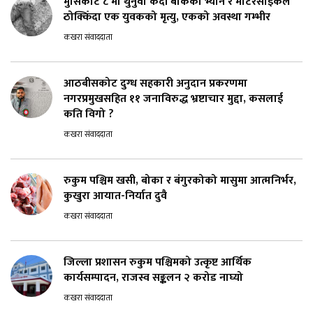
मुसिकोट ८ मा थुनुवा कैदी बाेकेकाे भ्यान र मोटरसाइकल
ठोक्किँदा एक युवकको मृत्यु, एकको अवस्था गम्भीर
कखरा संवाददाता
आठबीसकोट दुग्ध सहकारी अनुदान प्रकरणमा
नगरप्रमुखसहित ११ जनाविरुद्ध भ्रष्टाचार मुद्दा, कसलाई
कति विगो ?
कखरा संवाददाता
रुकुम पश्चिम खसी, बोका र बंगुरकोको मासुमा आत्मनिर्भर,
कुखुरा आयात-निर्यात दुवै
कखरा संवाददाता
जिल्ला प्रशासन रुकुम पश्चिमको उत्कृष्ट आर्थिक
कार्यसम्पादन, राजस्व सङ्कलन २ करोड नाघ्यो
कखरा संवाददाता