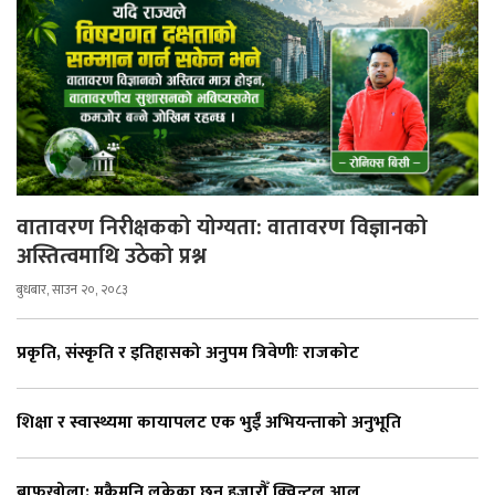
वातावरण निरीक्षकको योग्यता: वातावरण विज्ञानको
अस्तित्वमाथि उठेको प्रश्न
बुधबार, साउन २०, २०८३
प्रकृति, संस्कृति र इतिहासको अनुपम त्रिवेणीः राजकोट
शिक्षा र स्वास्थ्यमा कायापलट एक भुईँ अभियन्ताको अनुभूति
बाफुखोला: मकैमुनि लुकेका छन् हजारौँ क्विन्टल आलु