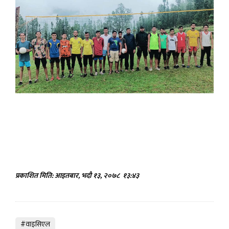
प्रकाशित मिति: आइतबार, भदौ १३, २०७८
१३:४३
#वाइसिएल