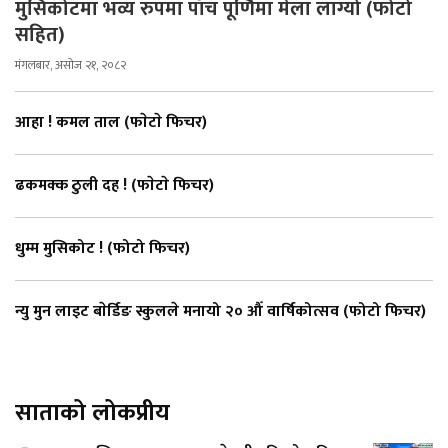
मुसिकोटमा भव्य रुपमा पाँच पूर्णिमा मेला लाग्यो (फोटो
सहित)
मंगलबार, असोज २१, २०८२
आहा ! कमल ताल (फाेटाे फिचर)
ढकमक्क ठुली दह ! (फाेटाे फिचर)
धुम्म मुसिकोट ! (फोटो फिचर)
न्यु मुन लाइट बाेर्डिङ स्कुलले मनायो २० औँ वार्षिकोत्सव (फोटो फिचर)
साताको लोकप्रीय