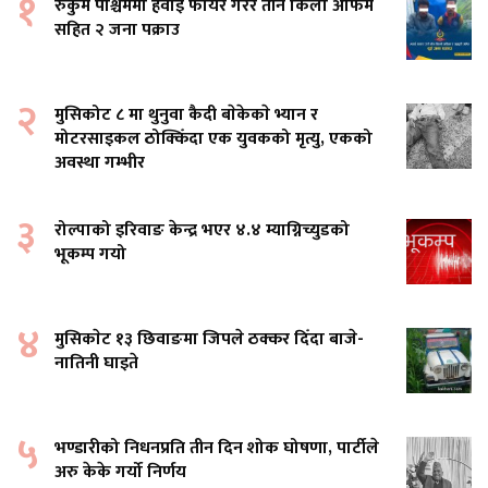
१
रुकुम पश्चिममा हवाइ फायर गरेर तीन किलो अफिम
सहित २ जना पक्राउ
२
मुसिकोट ८ मा थुनुवा कैदी बाेकेकाे भ्यान र
मोटरसाइकल ठोक्किँदा एक युवकको मृत्यु, एकको
अवस्था गम्भीर
३
रोल्पाको इरिवाङ केन्द्र भएर ४.४ म्याग्निच्युडको
भूकम्प गयो
४
मुसिकाेट १३ छिवाङमा जिपले ठक्कर दिँदा बाजे-
नातिनी घाइते
५
भण्डारीको निधनप्रति तीन दिन शोक घोषणा, पार्टीले
अरु केके गर्यो निर्णय