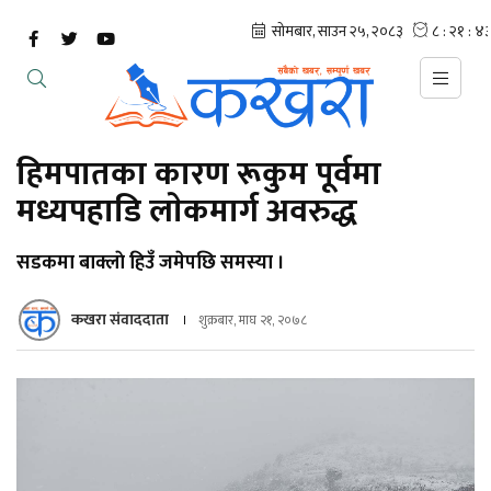
हिमपातका कारण रूकुम पूर्वमा
मध्यपहाडि लाेकमार्ग अवरुद्ध
सडकमा बाक्लाे हिउँ जमेपछि समस्या ।
कखरा संवाददाता
शुक्रबार, माघ २१, २०७८