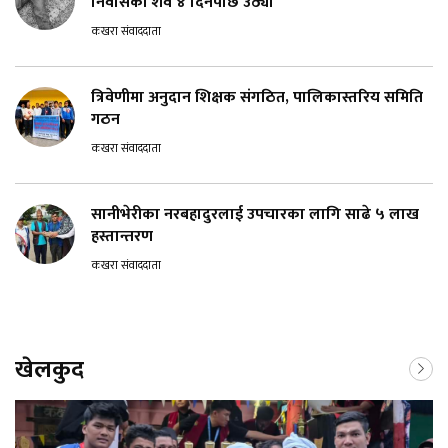
निवासको शव ४ दिनपछि उठ्यो
कखरा संवाददाता
त्रिवेणीमा अनुदान शिक्षक संगठित, पालिकास्तरिय समिति
गठन
कखरा संवाददाता
सानीभेरीका नरबहादुरलाई उपचारका लागि साढे ५ लाख
हस्तान्तरण
कखरा संवाददाता
खेलकुद