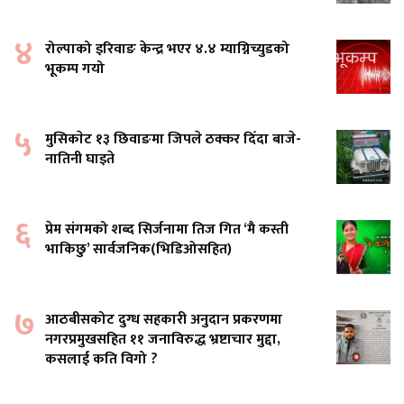
४
रोल्पाको इरिवाङ केन्द्र भएर ४.४ म्याग्निच्युडको
भूकम्प गयो
५
मुसिकाेट १३ छिवाङमा जिपले ठक्कर दिँदा बाजे-
नातिनी घाइते
६
प्रेम संगमको शब्द सिर्जनामा तिज गित ‘मै कस्ती
भाकिछु’ सार्वजनिक(भिडिओसहित)
७
आठबीसकोट दुग्ध सहकारी अनुदान प्रकरणमा
नगरप्रमुखसहित ११ जनाविरुद्ध भ्रष्टाचार मुद्दा,
कसलाई कति विगो ?