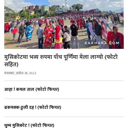
मुसिकोटमा भव्य रुपमा पाँच पूर्णिमा मेला लाग्यो (फोटो
सहित)
मंगलबार, असोज २१, २०८२
आहा ! कमल ताल (फाेटाे फिचर)
ढकमक्क ठुली दह ! (फाेटाे फिचर)
धुम्म मुसिकोट ! (फोटो फिचर)