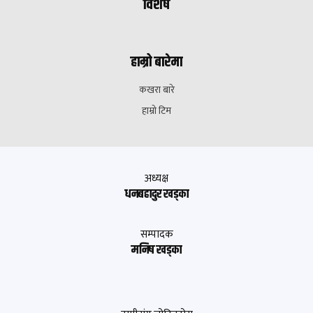
विशेष
हाम्रो बारेमा
कखरा बारे
हाम्रो टिम
अध्यक्ष
धनबहादुर खड्का
सम्पादक
मनिष खड्का