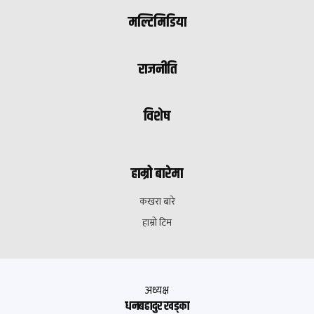
मल्टिमिडिया
राजनीति
विशेष
हाम्रो बारेमा
कखरा बारे
हाम्रो टिम
अध्यक्ष
धनबहादुर खड्का