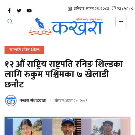
राष्टपति रनिङ शिल्ड
१२ औं राष्ट्रिय राष्ट्रपति रनिङ शिल्डका
लागि रुकुम पश्चिमका ७ खेलाडी
छनौट
कखरा संवाददाता
सोमबार, असार २७, २०७९