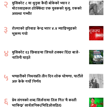
२
मुसिकोट ८ मा थुनुवा कैदी बाेकेकाे भ्यान र
मोटरसाइकल ठोक्किँदा एक युवकको मृत्यु, एकको
अवस्था गम्भीर
३
रोल्पाको इरिवाङ केन्द्र भएर ४.४ म्याग्निच्युडको
भूकम्प गयो
४
मुसिकाेट १३ छिवाङमा जिपले ठक्कर दिँदा बाजे-
नातिनी घाइते
५
भण्डारीको निधनप्रति तीन दिन शोक घोषणा, पार्टीले
अरु केके गर्यो निर्णय
६
प्रेम संगमको शब्द सिर्जनामा तिज गित ‘मै कस्ती
भाकिछु’ सार्वजनिक(भिडिओसहित)