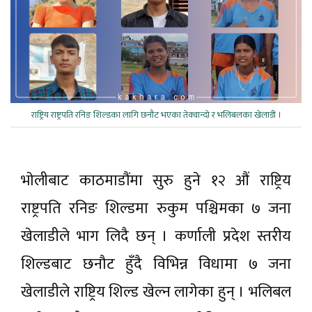
राष्ट्रिय राष्ट्रपति रनिङ शिल्डका लागि छनाैट भएका तेक्वान्दाे र भलिबलका खेलाडी ।
भाेलीबाट काठमाडौंमा सुरु हुने १२ औं राष्ट्रिय
राष्ट्रपति रनिङ शिल्डमा रुकुम पश्चिमका ७ जना
खेलाडीले भाग लिदै छन् । कर्णाली प्रदेश स्तरीय
शिल्डबाट छनौट हुँदै विभिन्न विधामा ७ जना
खेलाडीले राष्ट्रिय शिल्ड खेल्न लागेका हुन् । भलिबल