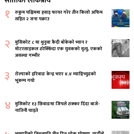
साताको लोकप्रीय
१
रुकुम पश्चिममा हवाइ फायर गरेर तीन किलो अफिम
सहित २ जना पक्राउ
२
मुसिकोट ८ मा थुनुवा कैदी बाेकेकाे भ्यान र
मोटरसाइकल ठोक्किँदा एक युवकको मृत्यु, एकको
अवस्था गम्भीर
३
रोल्पाको इरिवाङ केन्द्र भएर ४.४ म्याग्निच्युडको
भूकम्प गयो
४
मुसिकाेट १३ छिवाङमा जिपले ठक्कर दिँदा बाजे-
नातिनी घाइते
भण्डारीको निधनप्रति तीन दिन शोक घोषणा, पार्टीले