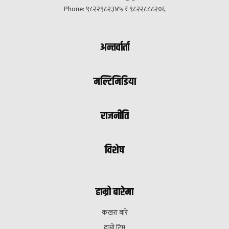
Phone: ९८२२९८२३४५ र ९८२२८८८२०६
अन्तर्वार्ता
मल्टिमिडिया
राजनीति
विशेष
हाम्रो बारेमा
कखरा बारे
हाम्रो टिम