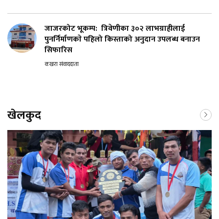
जाजरकोट भूकम्प: त्रिवेणीका ३०२ लाभग्राहीलाई
पुनर्निर्माणकाे पहिलो किस्ताको अनुदान उपलब्ध बनाउन
सिफारिस
कखरा संवाददाता
खेलकुद