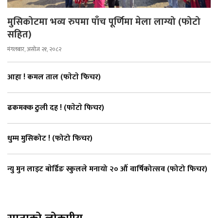
मुसिकोटमा भव्य रुपमा पाँच पूर्णिमा मेला लाग्यो (फोटो
सहित)
मंगलबार, असोज २१, २०८२
आहा ! कमल ताल (फाेटाे फिचर)
ढकमक्क ठुली दह ! (फाेटाे फिचर)
धुम्म मुसिकोट ! (फोटो फिचर)
न्यु मुन लाइट बाेर्डिङ स्कुलले मनायो २० औँ वार्षिकोत्सव (फोटो फिचर)