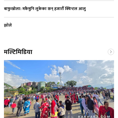
बाफुखोला: मकैमुनि लुकेका छन् हजारौँ क्विन्टल आलु
झाेले
मल्टिमिडिया