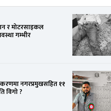
भ्यान र मोटरसाइकल
वस्था गम्भीर
रकरणमा नगरप्रमुखसहित ११
कति विगो ?