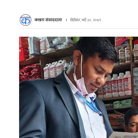
कखरा संवाददाता
बिहीबार, भदौ ३०, २०७९