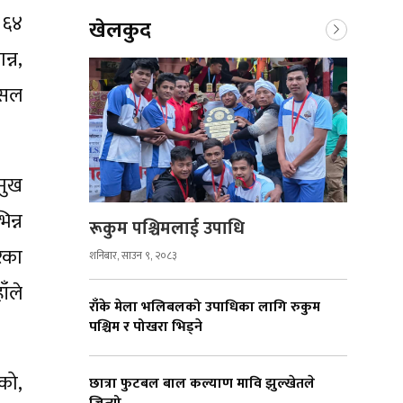
 ६४
खेलकुद
्न,
पसल
मुख
न्न
रूकुम पश्चिमलाई उपाधि
रका
शनिबार, साउन ९, २०८३
ाँले
राँके मेला भलिबलको उपाधिका लागि रुकुम
पश्चिम र पोखरा भिड्ने
को,
छात्रा फुटबल बाल कल्याण मावि झुल्खेतले