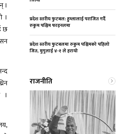
जित्यो
् ।
ो ।
प्रदेश स्तरीय फुटबल: हुम्लालाई पराजित गर्दै
रुकुम पश्चिम फाइनलमा
ई छ
ासन
प्रदेश स्तरीय फुटबलमा रुकुम पश्चिमको पहिलो
जित, मुगुलाई ४-१ ले हरायो
न्द
राजनीति
रिन
ो ।
लय,