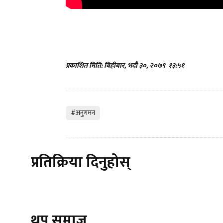
प्रकाशित मिति: बिहीबार, भदौ ३०, २०७९
१३:५१
#अनुगमन
प्रतिक्रिया दिनुहोस्
थप समाज