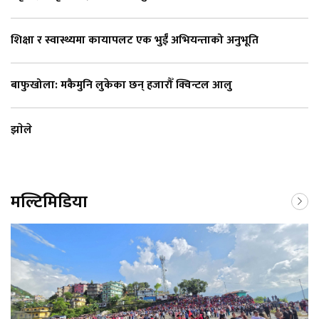
शिक्षा र स्वास्थ्यमा कायापलट एक भुईँ अभियन्ताको अनुभूति
बाफुखोला: मकैमुनि लुकेका छन् हजारौँ क्विन्टल आलु
झाेले
मल्टिमिडिया