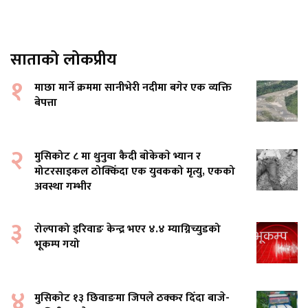
साताको लोकप्रीय
१
माछा मार्ने क्रममा सानीभेरी नदीमा बगेर एक व्यक्ति
बेपत्ता
२
मुसिकोट ८ मा थुनुवा कैदी बाेकेकाे भ्यान र
मोटरसाइकल ठोक्किँदा एक युवकको मृत्यु, एकको
अवस्था गम्भीर
३
रोल्पाको इरिवाङ केन्द्र भएर ४.४ म्याग्निच्युडको
भूकम्प गयो
४
मुसिकाेट १३ छिवाङमा जिपले ठक्कर दिँदा बाजे-