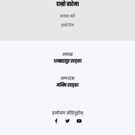
हाम्रो बारेमा
कखरा बारे
हाम्रो टिम
अध्यक्ष
धनबहादुर खड्का
सम्पादक
मनिष खड्का
हामीसंग जोडिनुहोस्