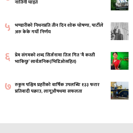
नातिनी घाइते
५
भण्डारीको निधनप्रति तीन दिन शोक घोषणा, पार्टीले
अरु केके गर्यो निर्णय
६
प्रेम संगमको शब्द सिर्जनामा तिज गित ‘मै कस्ती
भाकिछु’ सार्वजनिक(भिडिओसहित)
७
रुकुम पश्चिम प्रहरीको वार्षिक उपलब्धिः १३३ फरार
प्रतिवादी पक्राउ, लागूऔषधमा सफलता