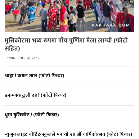
मुसिकोटमा भव्य रुपमा पाँच पूर्णिमा मेला लाग्यो (फोटो
सहित)
मंगलबार, असोज २१, २०८२
आहा ! कमल ताल (फाेटाे फिचर)
ढकमक्क ठुली दह ! (फाेटाे फिचर)
धुम्म मुसिकोट ! (फोटो फिचर)
न्यु मुन लाइट बाेर्डिङ स्कुलले मनायो २० औँ वार्षिकोत्सव (फोटो फिचर)