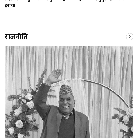
हरायो
राजनीति