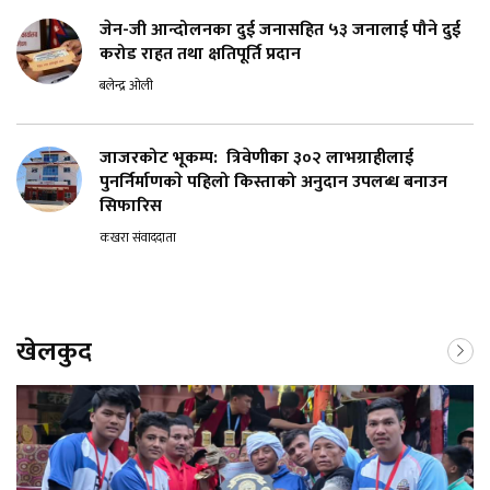
जेन-जी आन्दोलनका दुई जनासहित ५३ जनालाई पौने दुई
करोड राहत तथा क्षतिपूर्ति प्रदान
बलेन्द्र ओली
जाजरकोट भूकम्प: त्रिवेणीका ३०२ लाभग्राहीलाई
पुनर्निर्माणकाे पहिलो किस्ताको अनुदान उपलब्ध बनाउन
सिफारिस
कखरा संवाददाता
खेलकुद