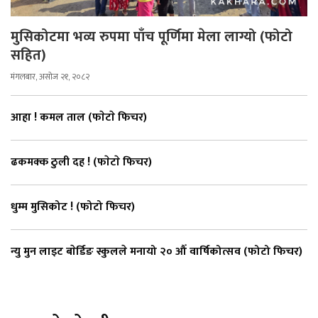
मुसिकोटमा भव्य रुपमा पाँच पूर्णिमा मेला लाग्यो (फोटो
सहित)
मंगलबार, असोज २१, २०८२
आहा ! कमल ताल (फाेटाे फिचर)
ढकमक्क ठुली दह ! (फाेटाे फिचर)
धुम्म मुसिकोट ! (फोटो फिचर)
न्यु मुन लाइट बाेर्डिङ स्कुलले मनायो २० औँ वार्षिकोत्सव (फोटो फिचर)