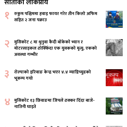
साताको लोकप्रीय
१
रुकुम पश्चिममा हवाइ फायर गरेर तीन किलो अफिम
सहित २ जना पक्राउ
२
मुसिकोट ८ मा थुनुवा कैदी बाेकेकाे भ्यान र
मोटरसाइकल ठोक्किँदा एक युवकको मृत्यु, एकको
अवस्था गम्भीर
३
रोल्पाको इरिवाङ केन्द्र भएर ४.४ म्याग्निच्युडको
भूकम्प गयो
४
मुसिकाेट १३ छिवाङमा जिपले ठक्कर दिँदा बाजे-
नातिनी घाइते