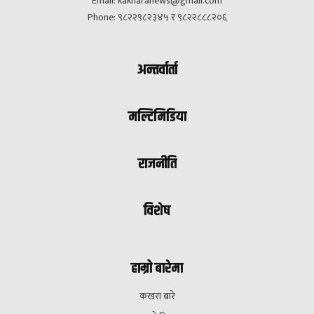
Email:
kakharanews@gmail.com
Phone: ९८२२९८२३४५ र ९८२२८८८२०६
अन्तर्वार्ता
मल्टिमिडिया
राजनीति
विशेष
हाम्रो बारेमा
कखरा बारे