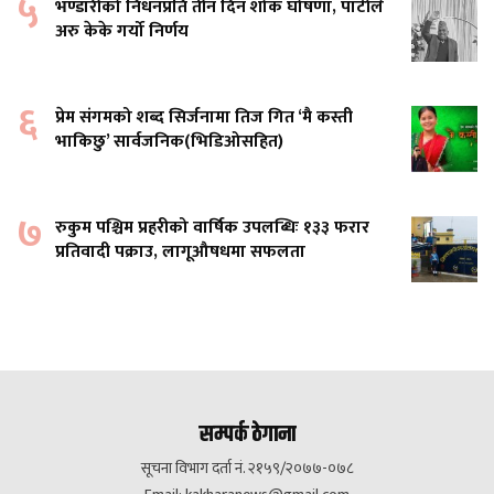
५
भण्डारीको निधनप्रति तीन दिन शोक घोषणा, पार्टीले
अरु केके गर्यो निर्णय
६
प्रेम संगमको शब्द सिर्जनामा तिज गित ‘मै कस्ती
भाकिछु’ सार्वजनिक(भिडिओसहित)
७
रुकुम पश्चिम प्रहरीको वार्षिक उपलब्धिः १३३ फरार
प्रतिवादी पक्राउ, लागूऔषधमा सफलता
सम्पर्क ठेगाना
सूचना विभाग दर्ता नं. २१५९/२०७७-०७८