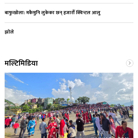
बाफुखोला: मकैमुनि लुकेका छन् हजारौँ क्विन्टल आलु
झाेले
मल्टिमिडिया