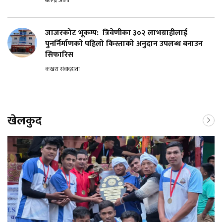
जाजरकोट भूकम्प: त्रिवेणीका ३०२ लाभग्राहीलाई
पुनर्निर्माणकाे पहिलो किस्ताको अनुदान उपलब्ध बनाउन
सिफारिस
कखरा संवाददाता
खेलकुद