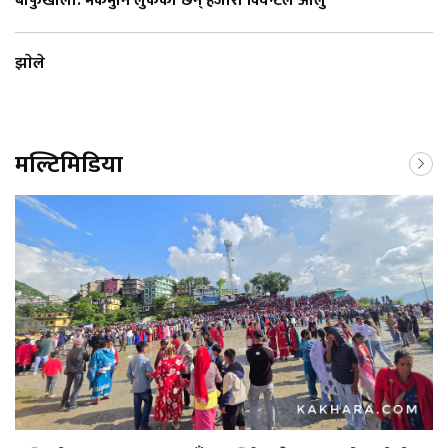
बाफुखोला: मकैमुनि लुकेका छन् हजारौँ क्विन्टल आलु
झाेले
मल्टिमिडिया