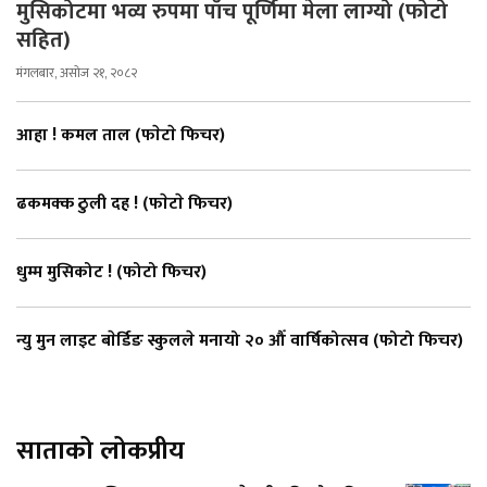
मुसिकोटमा भव्य रुपमा पाँच पूर्णिमा मेला लाग्यो (फोटो
सहित)
मंगलबार, असोज २१, २०८२
आहा ! कमल ताल (फाेटाे फिचर)
ढकमक्क ठुली दह ! (फाेटाे फिचर)
धुम्म मुसिकोट ! (फोटो फिचर)
न्यु मुन लाइट बाेर्डिङ स्कुलले मनायो २० औँ वार्षिकोत्सव (फोटो फिचर)
साताको लोकप्रीय