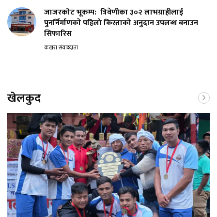
जाजरकोट भूकम्प: त्रिवेणीका ३०२ लाभग्राहीलाई
पुनर्निर्माणकाे पहिलो किस्ताको अनुदान उपलब्ध बनाउन
सिफारिस
कखरा संवाददाता
खेलकुद