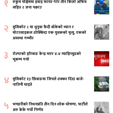
१
रुकुम पश्चिममा हवाइ फायर गरेर तीन किलो अफिम
सहित २ जना पक्राउ
२
मुसिकोट ८ मा थुनुवा कैदी बाेकेकाे भ्यान र
मोटरसाइकल ठोक्किँदा एक युवकको मृत्यु, एकको
अवस्था गम्भीर
३
रोल्पाको इरिवाङ केन्द्र भएर ४.४ म्याग्निच्युडको
भूकम्प गयो
४
मुसिकाेट १३ छिवाङमा जिपले ठक्कर दिँदा बाजे-
नातिनी घाइते
५
भण्डारीको निधनप्रति तीन दिन शोक घोषणा, पार्टीले
अरु केके गर्यो निर्णय