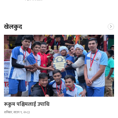
खेलकुद
रूकुम पश्चिमलाई उपाधि
शनिबार, साउन ९, २०८३