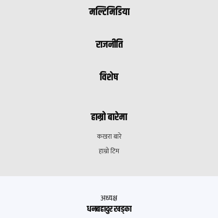
मल्टिमिडिया
राजनीति
विशेष
हाम्रो बारेमा
कखरा बारे
हाम्रो टिम
अध्यक्ष
धनबहादुर खड्का