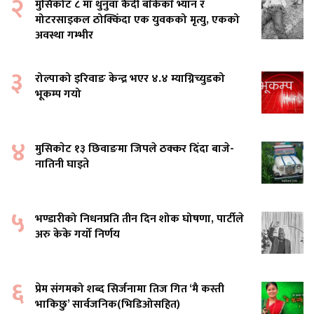
२
मुसिकोट ८ मा थुनुवा कैदी बाेकेकाे भ्यान र
मोटरसाइकल ठोक्किँदा एक युवकको मृत्यु, एकको
अवस्था गम्भीर
३
रोल्पाको इरिवाङ केन्द्र भएर ४.४ म्याग्निच्युडको
भूकम्प गयो
४
मुसिकाेट १३ छिवाङमा जिपले ठक्कर दिँदा बाजे-
नातिनी घाइते
५
भण्डारीको निधनप्रति तीन दिन शोक घोषणा, पार्टीले
अरु केके गर्यो निर्णय
६
प्रेम संगमको शब्द सिर्जनामा तिज गित ‘मै कस्ती
भाकिछु’ सार्वजनिक(भिडिओसहित)